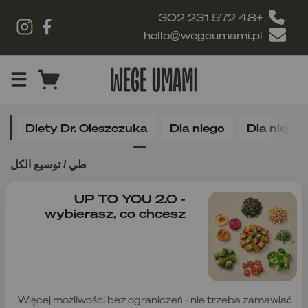
+48 572 231 302
hello@wegeumami.pl
u
Diety Dr. Oleszczuka
Dla niego
Dla niej
طي / توسيع الكل
UP TO YOU 2.0 -
wybierasz, co chcesz
Więcej możliwości bez ograniczeń - nie trzeba zamawiać