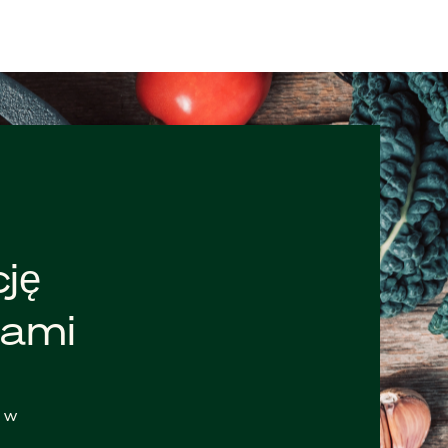
ję
mami
c w