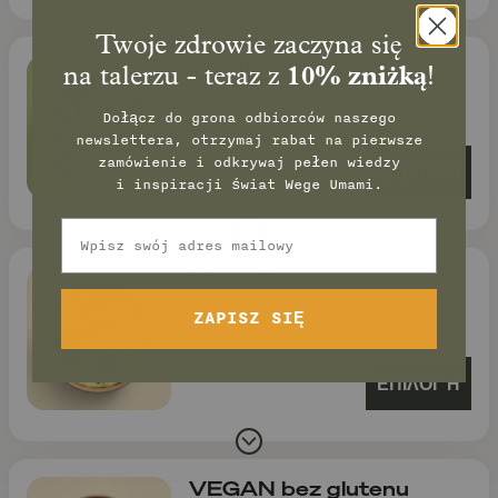
Twoje zdrowie zaczyna się
WEGE bez glutenu
na talerzu - teraz z
10% zniżką
!
Dołącz do grona odbiorców naszego
newslettera, otrzymaj rabat na pierwsze
zamówienie
i odkrywaj pełen wiedzy
ΕΠΙΛΟΓΉ
i inspiracji świat Wege Umami.
Email
VEGAN
ZAPISZ SIĘ
ΕΠΙΛΟΓΉ
VEGAN bez glutenu