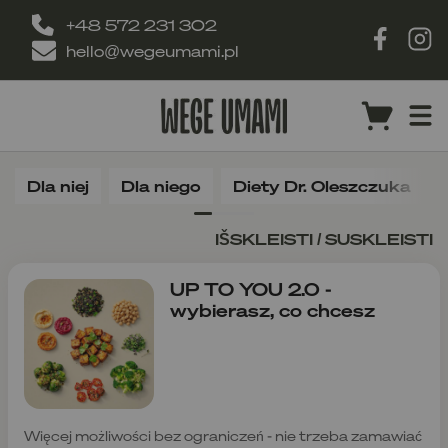
+48 572 231 302
hello@wegeumami.pl
Dla niej
Dla niego
Diety Dr. Oleszczuka
IŠSKLEISTI / SUSKLEISTI
UP TO YOU 2.0 -
wybierasz, co chcesz
Więcej możliwości bez ograniczeń - nie trzeba zamawiać