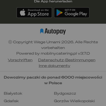
najlepiej wypić przed snem
Die App herunerladen
przygotowanie
: zalej mieszankę gorącą
wodą i zaparz pod przykryciem przez 10
minut
ziołowa mieszanka relaksująca
(skład:
rumianek, chaber, babka lancetowata,
dziurawiec, nagietek)
poprawia krążenie i jakość nasienia, podnosi
poziom testosteronu
ⓒ Copyright Wege Umami 2026. Alle Rechte
najlepiej wypić po pracy, żeby złapać oddech
vorbehalten
po ciężkim dniu
Powered by
mobilnycatering.pl
v3.7.0
przygotowanie
: zalej mieszankę gorącą
wodą i zaparz pod przykryciem przez 10
Vorschriften
Datenschutz-Bestimmungen
minut
Inne dokumenty
Dowozimy paczki do ponad 6000 miejscowości
w Polsce
Białystok
Bydgoszcz
Gdańsk
Gorzów Wielkopolski