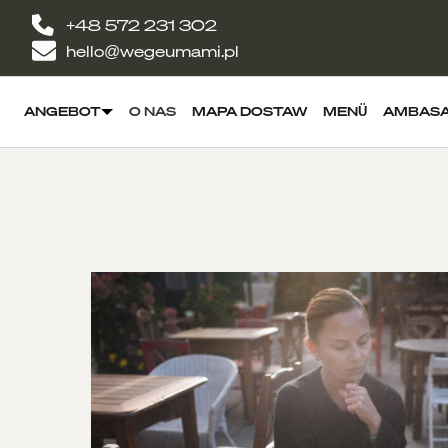
+48 572 231 302
hello@wegeumami.pl
ANGEBOT
O NAS
MAPA DOSTAW
MENÜ
AMBAS