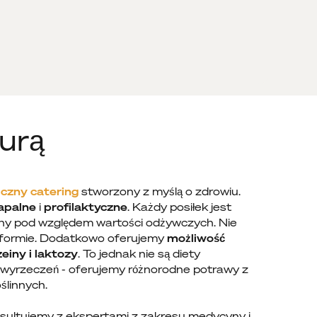
urą
iczny catering
stworzony z myślą o zdrowiu.
apalne
i
profilaktyczne
. Każdy posiłek jest
any pod względem wartości odżywczych. Nie
 formie. Dodatkowo oferujemy
możliwość
einy i laktozy
. To jednak nie są diety
 wyrzeczeń - oferujemy różnorodne potrawy z
ślinnych.
ultujemy z ekspertami z zakresu medycyny i