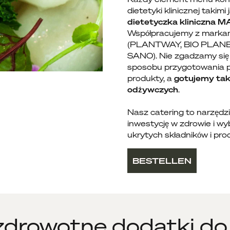
dietetyki klinicznej takimi
dietetyczka kliniczn
Współpracujemy z markami
(PLANTWAY, BIO PLANE
SANO). Nie zgadzamy się 
sposobu przygotowania p
produkty, a
gotujemy tak
odżywczych
.
Nasz catering to narzędzie
inwestycję w zdrowie i wy
ukrytych składników i pr
BESTELLEN
zdrowotne dodatki do 