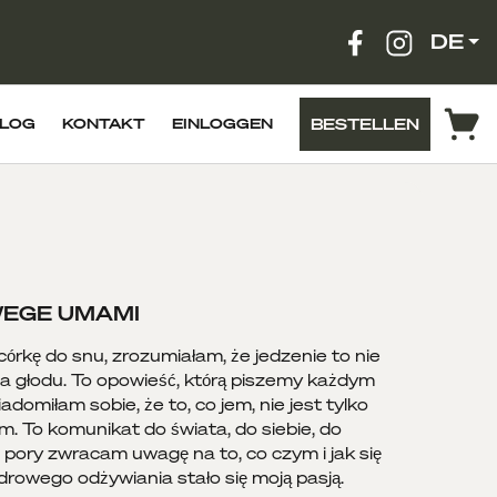
DE
BESTELLEN
LOG
KONTAKT
EINLOGGEN
 WEGE UMAMI
órkę do snu, zrozumiałam, że jedzenie to nie
ia głodu. To opowieść, którą piszemy każdym
domiłam sobie, że to, co jem, nie jest tylko
To komunikat do świata, do siebie, do
 pory zwracam uwagę na to, co czym i jak się
rowego odżywiania stało się moją pasją.