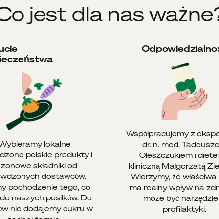
Co jest dla nas ważne
ucie
Odpowiedzialno
ieczeństwa
Współpracujemy z ekspe
Wybieramy lokalne
dr. n. med. Tadeusz
dzone polskie produkty i
Oleszczukiem i diete
zonowe składniki od
kliniczną Małgorzatą Ziel
awdzonych dostawców.
Wierzymy, że właściwa 
y pochodzenie tego, co
ma realny wpływ na zdr
a do naszych posiłków. Do
może być narzędzi
ków nie dodajemy cukru w
profilaktyki.