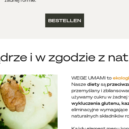
żadnej formie.
BESTELLEN
drze i w zgodzie z nat
WEGE UMAMI to
ekolog
Nasze
diety
są
przeciwz
przemyślany i zbilansow
używamy cukru w żadnej
wykluczenia glutenu, kaz
eliminacyjne wymagające
naturalnych składników ro
Każdy element menu kons