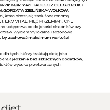
 jak
dr nauk med. TADEUSZ OLESZCZUK i
a MAŁGORZATA ZIELIŃSKA-WOŁKOW
.
, które cieszą się zasłużoną renomą
T, EKO VITAL, PIĘĆ PRZEMIAN, ONE
na ustępstwa co do jakości składników czy
otraw. Wybieramy lokalne i sezonowe
, by zachować maksimum wartości
 dla tych, którzy traktują dietę jako
bierają
jedzenie bez sztucznych dodatków
,
oduktów wysoko przetworzonych.
diet