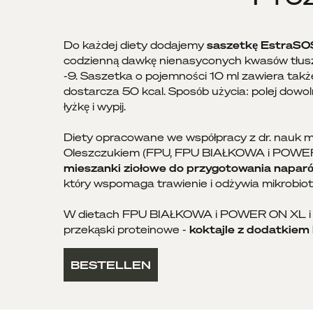
Do każdej diety dodajemy
saszetkę EstraSO
codzienną dawkę nienasyconych kwasów tłus
-9. Saszetka o pojemności 10 ml zawiera także
dostarcza 50 kcal. Sposób użycia: polej dowoln
łyżkę i wypij.
Diety opracowane we współpracy z dr. nauk
Oleszczukiem (FPU, FPU BIAŁKOWA i POWE
mieszanki ziołowe do przygotowania napar
który wspomaga trawienie i odżywia mikrobiotę
W dietach FPU BIAŁKOWA i POWER ON XL i X
przekąski proteinowe -
koktajle z dodatkiem
BESTELLEN