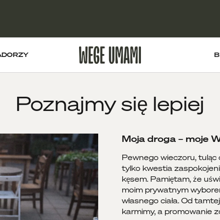
ADORZY
B
Poznajmy się lepiej
Moja droga – moje
Pewnego wieczoru, tuląc c
tylko kwestia zaspokojen
kęsem. Pamiętam, że uświa
moim prywatnym wyborem. 
własnego ciała. Od tamtej
karmimy, a promowanie zd