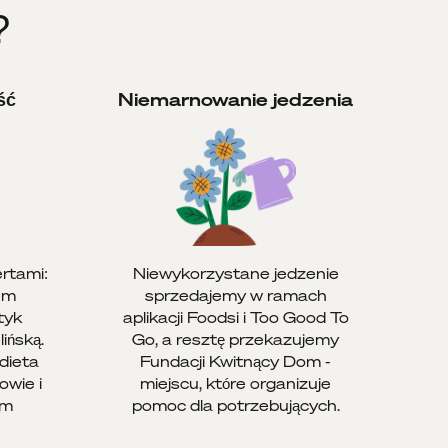
?
ść
Niemarnowanie jedzenia
rtami:
Niewykorzystane jedzenie
em
sprzedajemy w ramach
tyk
aplikacji Foodsi i Too Good To
ińską.
Go, a resztę przekazujemy
dieta
Fundacji Kwitnący Dom -
owie i
miejscu, które organizuje
em
pomoc dla potrzebujących.