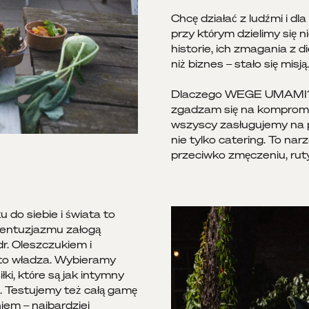
Chcę działać z ludźmi i dla 
przy którym dzielimy się 
historie, ich zmagania z 
niż biznes – stało się misją.
Dlaczego WEGE UMAMI? Bo 
zgadzam się na kompromi
wszyscy zasługujemy na p
nie tylko catering. To nar
przeciwko zmęczeniu, ru
do siebie i świata to
ą entuzjazmu załogą
. Oleszczukiem i
 to władza. Wybieramy
ki, które są jak intymny
a. Testujemy też całą gamę
em – najbardziej