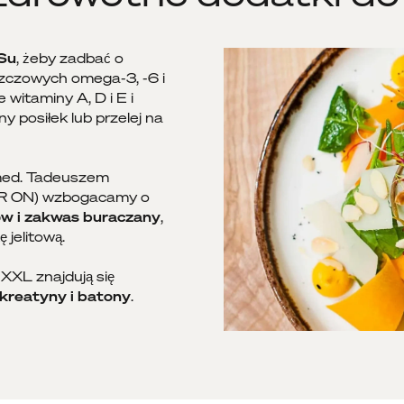
Su
, żeby zadbać o
zczowych omega-3, -6 i
 witaminy A, D i E i
y posiłek lub przelej na
 med. Tadeuszem
R ON) wzbogacamy o
ów i zakwas buraczany
,
 jelitową.
XL znajdują się
 kreatyny i batony
.