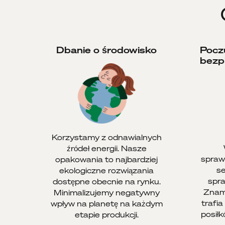
Dbanie o środowisko
Pocz
bezp
Korzystamy z odnawialnych
źródeł energii. Nasze
spraw
opakowania to najbardziej
se
ekologiczne rozwiązania
spr
dostępne obecnie na rynku.
Znam
Minimalizujemy negatywny
trafi
wpływ na planetę na każdym
posił
etapie produkcji.