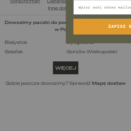
Vorschriften
Datenschutz-Bestimmungen
Email
minut
Inne dokumenty
Dowozimy paczki do ponad 6000 miejscowości
ZAPISZ 
w Polsce
Białystok
Bydgoszcz
Gdańsk
Gorzów Wielkopolski
Katowice
Kielce
WIĘCEJ
Kraków
Lublin
Łódź
Olsztyn
Gdzie jeszcze dowozimy? Sprawdź
Mapę dostaw
Opole
Poznań
Rzeszów
Szczecin
Toruń
Warszawa
Wrocław
Zielona Góra