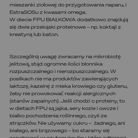
mieszanki ziołowej do przygotowania naparu, i
EstraSOSu z kwasami omega.
W diecie FPU BIAŁKOWA dodatkowo znajdują
się dwie przekąski proteinowe – np. koktajl z
kreatyną lub baton.
Szczególną uwagę zwracamy na mikrobiotę
jelitową, stąd ogromne ilości błonnika
rozpuszczalnego i nierozpuszczalnego. W
posiłkach nie ma produktów zawierających
laktozę, kazeinę z mleka krowiego czy glutenu,
żeby nie prowokować reakcji alergicznych
(stanów zapalnych). Jeśli chodzi o proteiny, to
w dietach FPU są jajka, sery kozie i owcze i
białko pochodzenia roślinnego, czyli ze
strączków. Nie używamy cukru – żadnego, ani
białego, ani brązowego – bo staramy się
zapobiegać wyrzutom insuliny, które odbierają