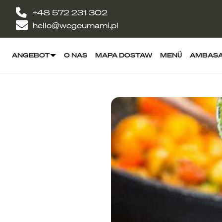
+48 572 231 302
hello@wegeumami.pl
ANGEBOT
O NAS
MAPA DOSTAW
MENÜ
AMBAS