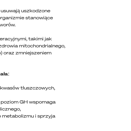
i usuwają uszkodzone
 organizmie stanowiące
tworów.
racyjnymi, takimi jak
zdrowia mitochondrialnego,
) oraz zmniejszeniem
ała:
u kwasów tłuszczowych,
zy poziom GH wspomaga
licznego,
o metabolizmu i sprzyja