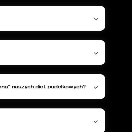
ia reklamacji.
a" naszych diet pudełkowych?
 dlatego nie jesteśmy w stanie podać
ją się w tych paczkach, a ich zawartość
go dnia. Wycena ROŚLINNEJ PACZKI WEGE
FOODSI. Klient płaci 80 zł (w tym
e kolory niektórych składników (buraki,