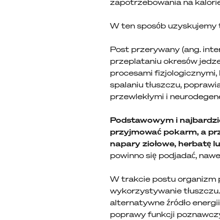
zapotrzebowania na kalorie
W ten sposób uzyskujemy 
Post przerywany (ang. inter
przeplataniu okresów jedze
procesami fizjologicznymi,
spalaniu tłuszczu, poprawi
przewlekłymi i neurodegen
Podstawowym i najbardzie
przyjmować pokarm, a przez
napary ziołowe, herbatę l
powinno się podjadać, naw
W trakcie postu organizm 
wykorzystywanie tłuszczu.
alternatywne źródło energi
poprawy funkcji poznawcz