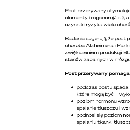
Post przerywany stymuluje
elementy i regenerują się,
czynniki ryzyka wielu chor
Badania sugerują, że post
choroba Alzheimera i Park
zwiększeniem produkcji B
stanów zapalnych w mózgu
Post przerywany pomaga s
podczas postu spada p
które mogą być wyko
poziom hormonu wzros
spalanie tłuszczu i 
podnosi się poziom no
spalaniu tkanki tłuszc