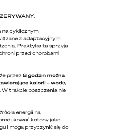
RZERYWANY.
a na cyklicznym
związane z adaptacyjnymi
zenia. Praktyka ta sprzyja
 chroni przed chorobami
 że przez
8 godzin można
wierające kalorii – wodę,
. W trakcie poszczenia nie
ródła energii na
 produkować ketony jako
gu i mogą przyczynić się do