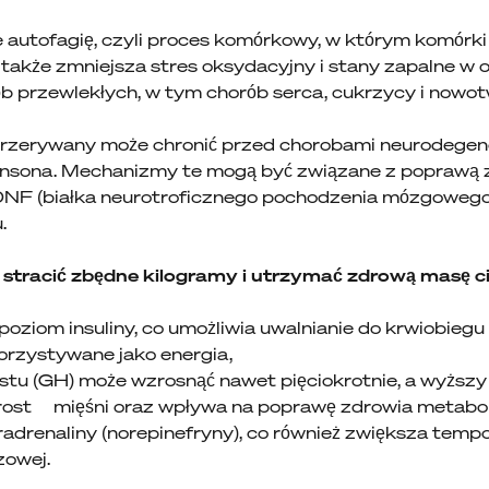
 autofagię, czyli proces komórkowy, w którym komórk
 a także zmniejsza stres oksydacyjny i stany zapalne w
ób przewlekłych, w tym chorób serca, cukrzycy i nowo
 przerywany może chronić przed chorobami neurodegene
insona. Mechanizmy te mogą być związane z poprawą 
DNF (białka neurotroficznego pochodzenia mózgowego
.
tracić zbędne kilogramy i utrzymać zdrową masę ci
oziom insuliny, co umożliwia uwalnianie do krwiobieg
rzystywane jako energia,
tu (GH) może wzrosnąć nawet pięciokrotnie, a wyżs
wzrost mięśni oraz wpływa na poprawę zdrowia metabo
radrenaliny (norepinefryny), co również zwiększa temp
zowej.