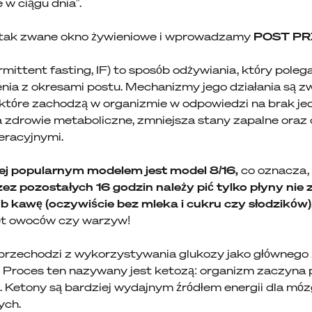
 w ciągu dnia”.
tak zwane okno żywieniowe i wprowadzamy
POST P
mittent fasting, IF) to sposób odżywiania, który poleg
nia z okresami postu. Mechanizmy jego działania są 
 które zachodzą w organizmie w odpowiedzi na brak jed
a zdrowie metaboliczne, zmniejsza stany zapalne oraz
eracyjnymi.
j popularnym modelem jest model 8/16,
co oznacza,
 pozostałych 16 godzin należy pić tylko płyny nie za
ub kawę (oczywiście bez mleka i cukru czy słodzików)
et owoców czy warzyw!
przechodzi z wykorzystywania glukozy jako głównego ź
 Proces ten nazywany jest ketozą: organizm zaczyna
i. Ketony są bardziej wydajnym źródłem energii dla móz
ych.