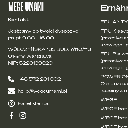
ziołowa mieszanka wyciszająca
(skła
Ernäh
obniża poziom kortyzolu, poprawia tr
najlepiej wypić przed snem
Kontakt
przygotowanie
: zalej mieszankę gorą
FPU ANTY
ziołowa mieszanka relaksująca
(skła
FPU Klasyc
Jesteśmy do twojej dyspozycji:
poprawia krążenie i jakość nasienia,
(przeciwzap
pn-pt 9:00 - 16:00
najlepiej wypić po pracy, żeby złapać 
przygotowanie
: zalej mieszankę gorą
krowiego i 
WÓLCZYŃSKA 133 BUD. 7/110/113
FPU Białko
01-919 Warszawa
(przeciwza
NIP: 5223139329
krowiego i 
POWER ON 
+48 572 231 302
Oleszczuka
kazeiny z m
hello@wegeumami.pl
WEGE
Panel klienta
WEGE bez g
WEGE bez 
WEGE bez 