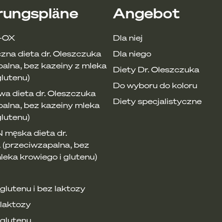
d: roiboos, bazylia tulsi, suszony ananas)
rungspläne
Angebot
awienie, oczyszcza organizm z toksyn
cą wodą i zaparz pod przykryciem przez 10 minut
-OX
Dla niej
d: rumianek, chaber, babka lancetowata, dziurawiec, nagie
zna dieta dr. Oleszczuka
Dla niego
 podnosi poziom testosteronu
alna, bez kazeiny z mleka
oddech po ciężkim dniu
Diety Dr. Oleszczuka
cą wodą i zaparz pod przykryciem przez 10 minut
glutenu)
Do wyboru do koloru
wa dieta dr. Oleszczuka
Diety specjalistyczne
palna, bez kazeiny mleka
glutenu)
męska dieta dr.
 (przeciwzapalna, bez
leka krowiego i glutenu)
lutenu i bez laktozy
laktozy
glutenu