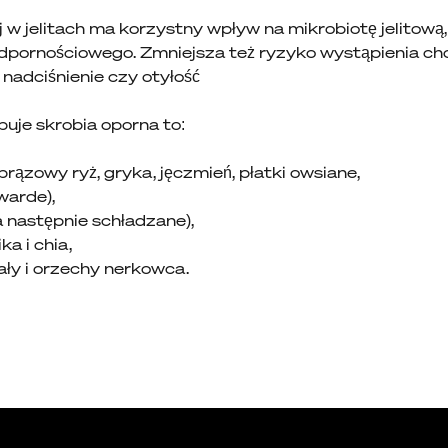
 w jelitach ma korzystny wpływ na mikrobiotę jelitową
 odpornościowego. Zmniejsza też ryzyko wystąpienia c
 nadciśnienie czy otyłość
uje skrobia oporna to:
brązowy ryż, gryka, jęczmień, płatki owsiane,
warde),
a następnie schładzane),
ka i chia,
ały i orzechy nerkowca.