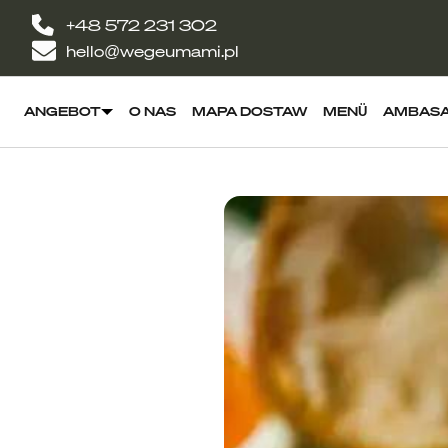
+48 572 231 302
hello@wegeumami.pl
ANGEBOT
O NAS
MAPA DOSTAW
MENÜ
AMBAS