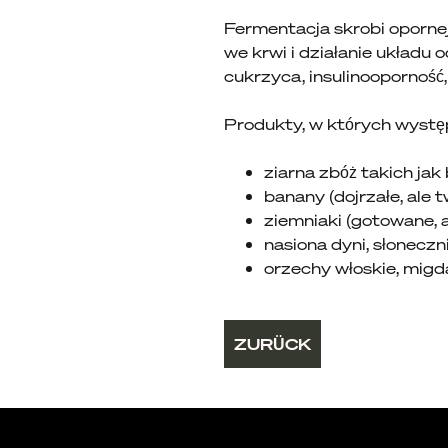
Fermentacja skrobi opornej
we krwi i działanie układu
cukrzyca, insulinooporność,
Produkty, w których występ
ziarna zbóż takich jak 
banany (dojrzałe, ale t
ziemniaki (gotowane, 
nasiona dyni, słoneczni
orzechy włoskie, migd
ZURÜCK