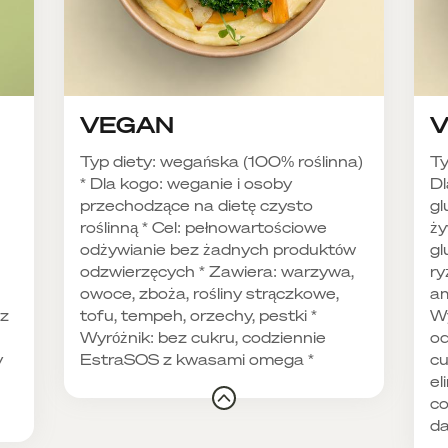
VEGAN
V
Typ diety: wegańska (100% roślinna)
Ty
* Dla kogo: weganie i osoby
Dl
przechodzące na dietę czysto
gl
roślinną * Cel: pełnowartościowe
ży
odżywianie bez żadnych produktów
gl
odzwierzęcych * Zawiera: warzywa,
ry
owoce, zboża, rośliny strączkowe,
am
ez
tofu, tempeh, orzechy, pestki *
Wy
Wyróżnik: bez cukru, codziennie
od
y
EstraSOS z kwasami omega *
cu
el
co
d