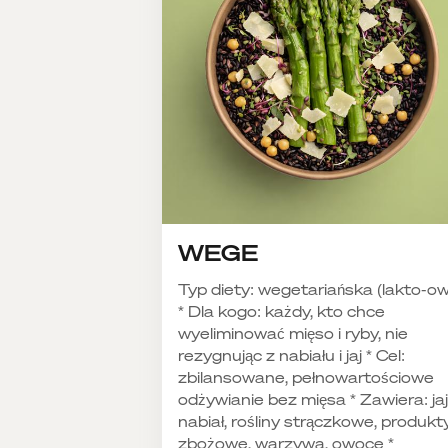
WEGE
Typ diety: wegetariańska (lakto-o
* Dla kogo: każdy, kto chce
wyeliminować mięso i ryby, nie
rezygnując z nabiału i jaj * Cel:
zbilansowane, pełnowartościowe
odżywianie bez mięsa * Zawiera: jaj
nabiał, rośliny strączkowe, produkt
zbożowe, warzywa, owoce *