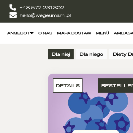
+48 572 231 302
hello@wegeumami.pl
ANGEBOT
O NAS
MAPA DOSTAW
MENÜ
AMBAS
Dla niej
Dla niego
Diety D
DETAILS
BESTELLE