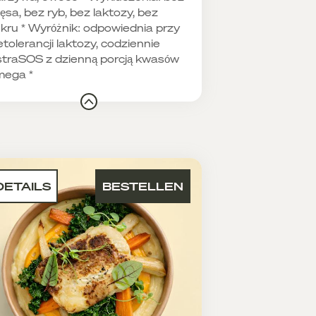
ęsa, bez ryb, bez laktozy, bez
kru * Wyróżnik: odpowiednia przy
etolerancji laktozy, codziennie
traSOS z dzienną porcją kwasów
mega *
DETAILS
BESTELLEN