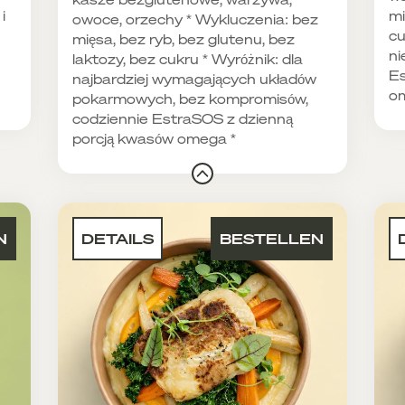
i
mi
owoce, orzechy * Wykluczenia: bez
cu
mięsa, bez ryb, bez glutenu, bez
ni
laktozy, bez cukru * Wyróżnik: dla
Es
najbardziej wymagających układów
o
pokarmowych, bez kompromisów,
codziennie EstraSOS z dzienną
porcją kwasów omega *
N
DETAILS
BESTELLEN