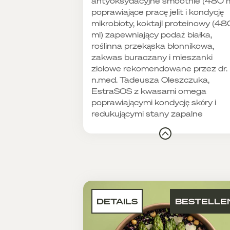
antyoksydacyjne smoothie (480 m
poprawiające pracę jelit i kondycję
mikrobioty, koktajl proteinowy (48
ml) zapewniający podaż białka,
roślinna przekąska błonnikowa,
zakwas buraczany i mieszanki
ziołowe rekomendowane przez dr.
n.med. Tadeusza Oleszczuka,
EstraSOS z kwasami omega
poprawiającymi kondycję skóry i
redukującymi stany zapalne
DETAILS
BESTELLE