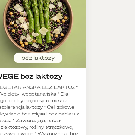
EGE bez laktozy
EGETARIAŃSKA BEZ LAKTOZY
Typ diety: wegetariańska * Dla
go: osoby niejedzące mięsa z
etolerancją laktozy * Cel: zdrowe
żywianie bez mięsa i bez nabiału z
ktozą * Zawiera: jaja, nabiał
zlaktozowy, rośliny strączkowe,
rzywa, owoce * Wykluczenia: bez