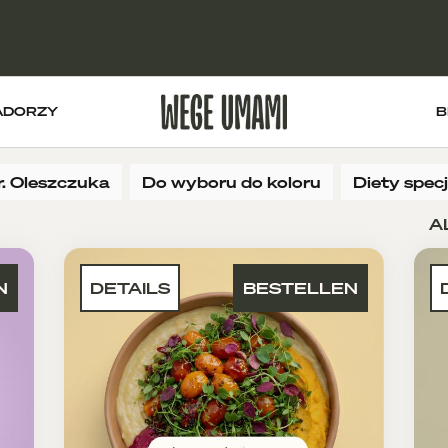
ADORZY
B
r. Oleszczuka
Do wyboru do koloru
Diety spec
A
N
DETAILS
BESTELLEN