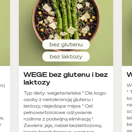
WEGE bez glutenu i bez
W
laktozy
wo)
W
* 
Typ diety: wegetariańska * Dla kogo:
ko
osoby z nietolerancją glutenu i
ni
laktozy, niejedzące mięsa * Cel:
od
pełnowartościowe odżywianie
a,
la
roślinne z podwójną eliminacją *
y
be
Zawiera: jaja, nabiał bezlaktozowy,
wa
kasze bezglutenowe, warzywa,