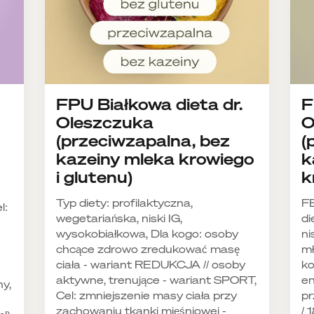
FPU Białkowa dieta dr.
F
Oleszczuka
O
(przeciwzapalna, bez
(
kazeiny mleka krowiego
k
i glutenu)
k
Typ diety: profilaktyczna,
F
l:
wegetariańska, niski IG,
di
wysokobiałkowa, Dla kogo: osoby
ni
chcące zdrowo zredukować masę
mł
ciała - wariant REDUKCJA // osoby
ko
aktywne, trenujące - wariant SPORT,
en
ny,
Cel: zmniejszenie masy ciała przy
pr
zachowaniu tkanki mięśniowej -
/ 