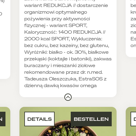
l)
wariant REDUKCJA // dostarczenie
be
organizmowi optymalnego
kr
0
pożywienia przy aktywności
za
fizycznej - wariant SPORT,
zi
Kaloryczność: 1400 REDUKCJA //
na
2000 kcal SPORT, Wykluczenia:
Es
bez cukru, bez kazeiny, bez glutenu,
o
Wyróżniki: białko - ok. 30%, białkowe
przekąski (koktajle i batoniki), zakwas
buraczany i mieszanki ziołowe
rekomendowane przez dr. n.med.
Tadeusza Oleszczuka, EstraSOS z
dzienną dawką kwasów omega
N
DETAILS
BESTELLEN