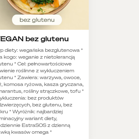
EGAN bez glutenu
p diety: wegańska bezglutenowa *
a kogo: weganie z nietolerancją
utenu * Cel: pełnowartościowe
wienie roślinne z wykluczeniem
utenu * Zawiera: warzywa, owoce,
ż, komosa ryżowa, kasza gryczana,
arantus, rośliny strączkowe, tofu *
kluczenia: bez produktów
zwierzęcych, bez glutenu, bez
kru * Wyróżnik: najbardziej
iminacyjny wariant diety,
dziennie EstraSOS z dzienną
awką kwasów omega *