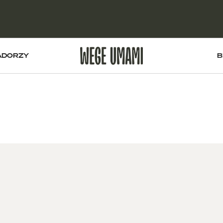
ADORZY
B