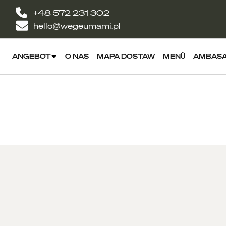
+48 572 231 302
hello@wegeumami.pl
ANGEBOT
O NAS
MAPA DOSTAW
MENÜ
AMBAS