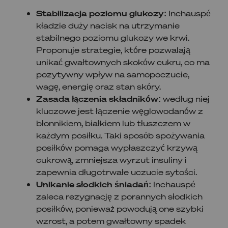
Stabilizacja poziomu glukozy:
Inchauspé
kładzie duży nacisk na utrzymanie
stabilnego poziomu glukozy we krwi.
Proponuje strategie, które pozwalają
unikać gwałtownych skoków cukru, co ma
pozytywny wpływ na samopoczucie,
wagę, energię oraz stan skóry.
Zasada łączenia składników:
według niej
kluczowe jest łączenie węglowodanów z
błonnikiem, białkiem lub tłuszczem w
każdym posiłku. Taki sposób spożywania
posiłków pomaga wypłaszczyć krzywą
cukrową, zmniejsza wyrzut insuliny i
zapewnia długotrwałe uczucie sytości.
Unikanie słodkich śniadań:
Inchauspé
zaleca rezygnację z porannych słodkich
posiłków, ponieważ powodują one szybki
wzrost, a potem gwałtowny spadek