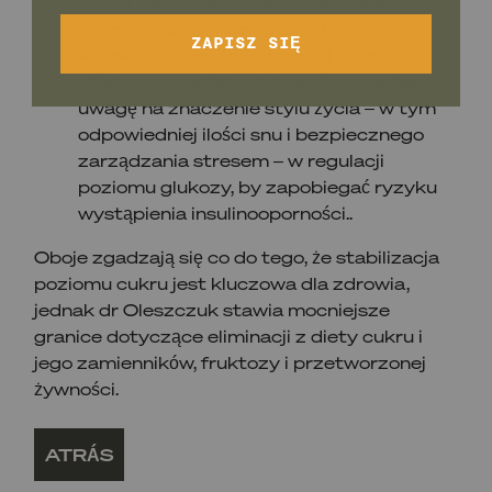
komórkach ssaków nIe ma ani żadnego
biologicznego mechanizmu
ZAPISZ SIĘ
wymagającego fruktozy, ani hormonu,
który by ją metabolizował. Zwraca także
uwagę na znaczenie stylu życia – w tym
odpowiedniej ilości snu i bezpiecznego
zarządzania stresem – w regulacji
poziomu glukozy, by zapobiegać ryzyku
wystąpienia insulinooporności..
Oboje zgadzają się co do tego, że stabilizacja
poziomu cukru jest kluczowa dla zdrowia,
jednak dr Oleszczuk stawia mocniejsze
granice dotyczące eliminacji z diety cukru i
jego zamienników, fruktozy i przetworzonej
żywności.
ATRÁS