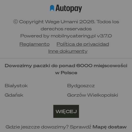
rumianek, chaber, babka lancetowata,
dziurawiec, nagietek)
poprawia krążenie i jakość nasienia, podnosi
poziom testosteronu
ⓒ Copyright Wege Umami 2026. Todos los
najlepiej wypić po pracy, żeby złapać oddech
derechos reservados
po ciężkim dniu
Powered by
mobilnycatering.pl
v3.7.0
przygotowanie
: zalej mieszankę gorącą
wodą i zaparz pod przykryciem przez 10
Reglamento
Política de privacidad
minut
Inne dokumenty
Dowozimy paczki do ponad 6000 miejscowości
w Polsce
Białystok
Bydgoszcz
Gdańsk
Gorzów Wielkopolski
Katowice
Kielce
WIĘCEJ
Kraków
Lublin
Łódź
Olsztyn
Gdzie jeszcze dowozimy? Sprawdź
Mapę dostaw