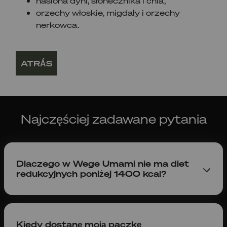
nasiona dyni, słonecznika i chia,
orzechy włoskie, migdały i orzechy
nerkowca.
ATRÁS
Najczęściej zadawane pytania
Dlaczego w Wege Umami nie ma diet
redukcyjnych poniżej 1400 kcal?
Diety, które dostarczają dziennie mniej niż 1400
kcal są bardzo niskokaloryczne i mogą nie
zapewnić organizmowi wystarczającej ilości
Kiedy dostanę moją paczkę
składników odżywczych potrzebnych do