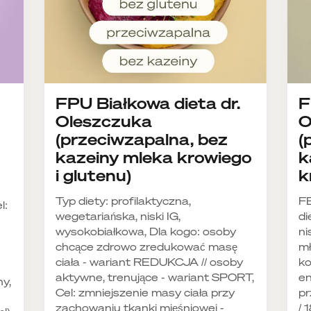
FPU Białkowa dieta dr.
F
Oleszczuka
O
(przeciwzapalna, bez
(
kazeiny mleka krowiego
k
i glutenu)
k
Typ diety: profilaktyczna,
F
l:
wegetariańska, niski IG,
di
wysokobiałkowa, Dla kogo: osoby
ni
chcące zdrowo zredukować masę
mł
ciała - wariant REDUKCJA // osoby
ko
aktywne, trenujące - wariant SPORT,
en
ny,
Cel: zmniejszenie masy ciała przy
pr
zachowaniu tkanki mięśniowej -
/ 