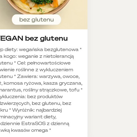
EGAN bez glutenu
p diety: wegańska bezglutenowa *
a kogo: weganie z nietolerancją
utenu * Cel: pełnowartościowe
wienie roślinne z wykluczeniem
utenu * Zawiera: warzywa, owoce,
ż, komosa ryżowa, kasza gryczana,
arantus, rośliny strączkowe, tofu *
kluczenia: bez produktów
zwierzęcych, bez glutenu, bez
kru * Wyróżnik: najbardziej
iminacyjny wariant diety,
dziennie EstraSOS z dzienną
awką kwasów omega *