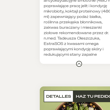
antyoksydacyjne smoothie (480 m
poprawiające pracę jelit i kondycję
mikrobioty, koktajl proteinowy (48
ml) zapewniający podaż białka,
roślinna przekąska błonnikowa,
zakwas buraczany i mieszanki
ziołowe rekomendowane przez dr.
n.med. Tadeusza Oleszczuka,
EstraSOS z kwasami omega
poprawiającymi kondycję skóry i
redukującymi stany zapalne
DETALLES
HAZ TU PEDID