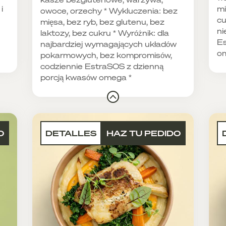
i
mi
owoce, orzechy * Wykluczenia: bez
cu
mięsa, bez ryb, bez glutenu, bez
ni
laktozy, bez cukru * Wyróżnik: dla
Es
najbardziej wymagających układów
o
pokarmowych, bez kompromisów,
codziennie EstraSOS z dzienną
porcją kwasów omega *
O
DETALLES
HAZ TU PEDIDO