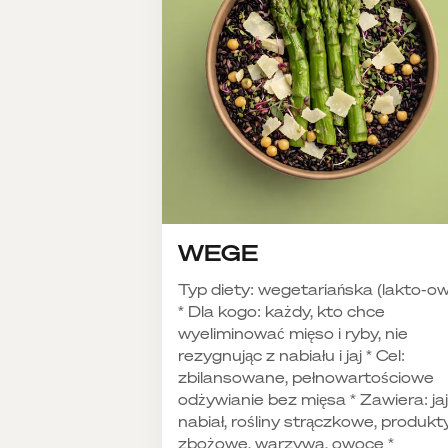
WEGE
Typ diety: wegetariańska (lakto-o
* Dla kogo: każdy, kto chce
wyeliminować mięso i ryby, nie
rezygnując z nabiału i jaj * Cel:
zbilansowane, pełnowartościowe
odżywianie bez mięsa * Zawiera: jaj
nabiał, rośliny strączkowe, produkt
zbożowe, warzywa, owoce *