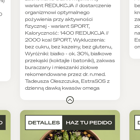
l)
wariant REDUKCJA // dostarczenie
be
organizmowi optymalnego
kr
0
pożywienia przy aktywności
za
fizycznej - wariant SPORT,
zi
Kaloryczność: 1400 REDUKCJA //
na
2000 kcal SPORT, Wykluczenia:
Es
bez cukru, bez kazeiny, bez glutenu,
o
Wyróżniki: białko - ok. 30%, białkowe
przekąski (koktajle i batoniki), zakwas
buraczany i mieszanki ziołowe
rekomendowane przez dr. n.med.
Tadeusza Oleszczuka, EstraSOS z
dzienną dawką kwasów omega
O
DETALLES
HAZ TU PEDIDO