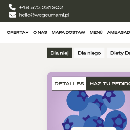
+48 572 231 302
hello@wegeumami.pl
OFERTA
O NAS
MAPA DOSTAW
MENÚ
AMBASAD
Dla niej
Dla niego
Diety D
DETALLES
HAZ TU PEDID