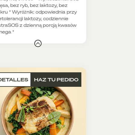
ęsa, bez ryb, bez laktozy, bez
kru * Wyróżnik: odpowiednia przy
etolerancji laktozy, codziennie
traSOS z dzienną porcją kwasów
mega *
DETALLES
HAZ TU PEDIDO