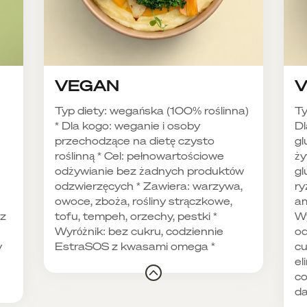
VEGAN
V
Typ diety: wegańska (100% roślinna)
Ty
* Dla kogo: weganie i osoby
Dl
przechodzące na dietę czysto
gl
roślinną * Cel: pełnowartościowe
ży
odżywianie bez żadnych produktów
gl
odzwierzęcych * Zawiera: warzywa,
ry
owoce, zboża, rośliny strączkowe,
am
ez
tofu, tempeh, orzechy, pestki *
Wy
Wyróżnik: bez cukru, codziennie
od
y
EstraSOS z kwasami omega *
cu
el
co
d