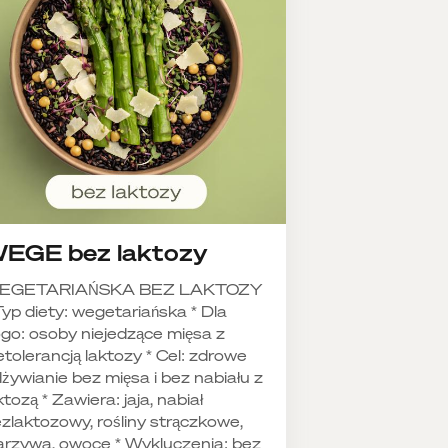
EGE bez laktozy
EGETARIAŃSKA BEZ LAKTOZY
Typ diety: wegetariańska * Dla
go: osoby niejedzące mięsa z
etolerancją laktozy * Cel: zdrowe
żywianie bez mięsa i bez nabiału z
ktozą * Zawiera: jaja, nabiał
zlaktozowy, rośliny strączkowe,
rzywa, owoce * Wykluczenia: bez