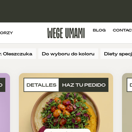
BLOG
CONTAC
ORZY
r. Oleszczuka
Do wyboru do koloru
Diety spec
O
DETALLES
HAZ TU PEDIDO