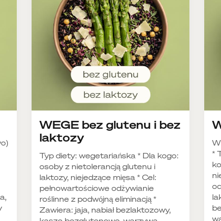
WEGE bez glutenu i bez
W
laktozy
wo)
W
* 
Typ diety: wegetariańska * Dla kogo:
ko
osoby z nietolerancją glutenu i
ni
laktozy, niejedzące mięsa * Cel:
od
pełnowartościowe odżywianie
a,
la
roślinne z podwójną eliminacją *
y
be
Zawiera: jaja, nabiał bezlaktozowy,
wa
kasze bezglutenowe, warzywa,