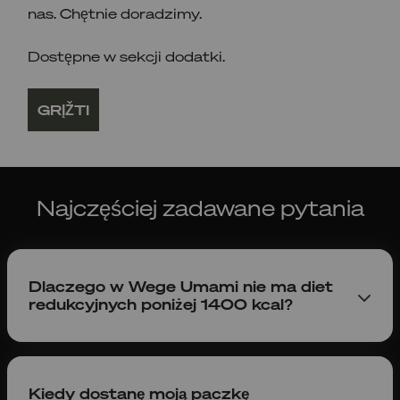
nas. Chętnie doradzimy.
Dostępne w sekcji dodatki.
GRĮŽTI
Najczęściej zadawane pytania
Dlaczego w Wege Umami nie ma diet
redukcyjnych poniżej 1400 kcal?
Diety, które dostarczają dziennie mniej niż 1400
kcal są bardzo niskokaloryczne i mogą nie
zapewnić organizmowi wystarczającej ilości
Kiedy dostanę moją paczkę
składników odżywczych potrzebnych do