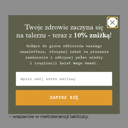
Sanprobi IBS
Twoje zdrowie zaczyna się
Zalecenia:
na talerzu - teraz z
10% zniżką
!
Dołącz do grona odbiorców naszego
– zespół jelita drażliwego (IBS),
newslettera, otrzymaj rabat na pierwsze
zamówienie
i odkrywaj pełen wiedzy
– terapia osłonowa przy antybiotykoterapii,
i inspiracji świat Wege Umami.
Email
– zapobieganie biegunce podróżnych,
– zwiększenie absorpcji żelaza,
ZAPISZ SIĘ
– zapobieganie wzdęciom i zapaleniom,
– wsparcie w nietolerancji laktozy.