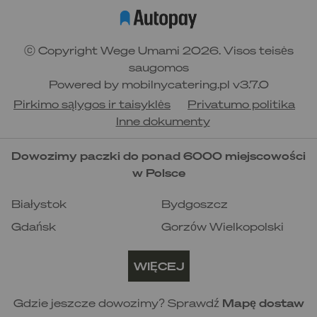
dziurawiec, nagietek)
poprawia krążenie i jakość nasienia, podnosi
poziom testosteronu
ⓒ Copyright Wege Umami 2026. Visos teisės
najlepiej wypić po pracy, żeby złapać oddech
saugomos
po ciężkim dniu
Powered by
mobilnycatering.pl
v3.7.0
przygotowanie
: zalej mieszankę gorącą
wodą i zaparz pod przykryciem przez 10
Pirkimo sąlygos ir taisyklės
Privatumo politika
minut
Inne dokumenty
Dowozimy paczki do ponad 6000 miejscowości
w Polsce
Białystok
Bydgoszcz
Gdańsk
Gorzów Wielkopolski
Katowice
Kielce
WIĘCEJ
Kraków
Lublin
Łódź
Olsztyn
Gdzie jeszcze dowozimy? Sprawdź
Mapę dostaw