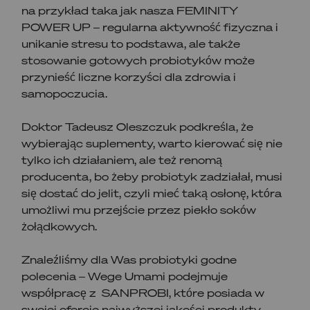
na przykład taka jak nasza FEMINITY
POWER UP – regularna aktywność fizyczna i
unikanie stresu to podstawa, ale także
stosowanie gotowych probiotyków może
przynieść liczne korzyści dla zdrowia i
samopoczucia.
Doktor Tadeusz Oleszczuk podkreśla, że
wybierając suplementy, warto kierować się nie
tylko ich działaniem, ale też renomą
producenta, bo żeby probiotyk zadziałał, musi
się dostać do jelit, czyli mieć taką osłonę, która
umożliwi mu przejście przez piekło soków
żołądkowych.
Znaleźliśmy dla Was probiotyki godne
polecenia – Wege Umami podejmuje
współpracę z SANPROBI, które posiada w
swojej ofercie najwyższej jakości produkty