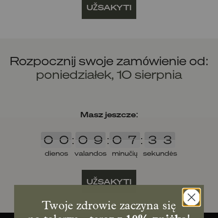
UŽSAKYTI
Rozpocznij swoje zamówienie od:
poniedziałek, 10 sierpnia
Masz jeszcze:
0
0
0
9
0
7
3
3
0
0
:
0
9
:
0
7
:
3
3
dienos
valandos
minučių
sekundės
UŽSAKYTI
Twoje zdrowie zaczyna się