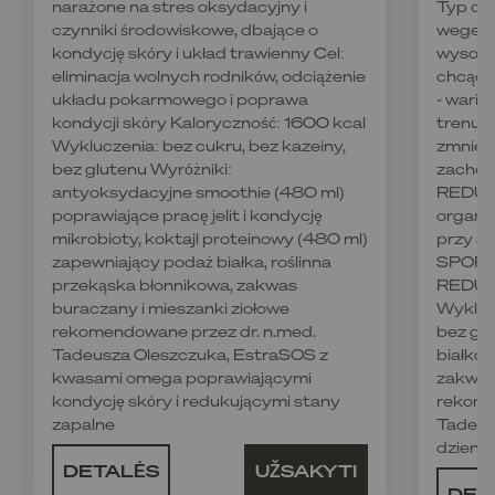
narażone na stres oksydacyjny i
Typ die
czynniki środowiskowe, dbające o
wegetar
kondycję skóry i układ trawienny Cel:
wysoko
eliminacja wolnych rodników, odciążenie
chcące
układu pokarmowego i poprawa
- wari
kondycji skóry Kaloryczność: 1600 kcal
trenują
Wykluczenia: bez cukru, bez kazeiny,
zmniejs
bez glutenu Wyróżniki:
zachowa
antyoksydacyjne smoothie (480 ml)
REDUKC
poprawiające pracę jelit i kondycję
organi
mikrobioty, koktajl proteinowy (480 ml)
przy ak
zapewniający podaż białka, roślinna
SPORT,
przekąska błonnikowa, zakwas
REDUKC
buraczany i mieszanki ziołowe
Wyklucz
rekomendowane przez dr. n.med.
bez glu
Tadeusza Oleszczuka, EstraSOS z
białkow
kwasami omega poprawiającymi
zakwas
kondycję skóry i redukującymi stany
rekome
zapalne
Tadeus
dzienn
DETALĖS
UŽSAKYTI
DET