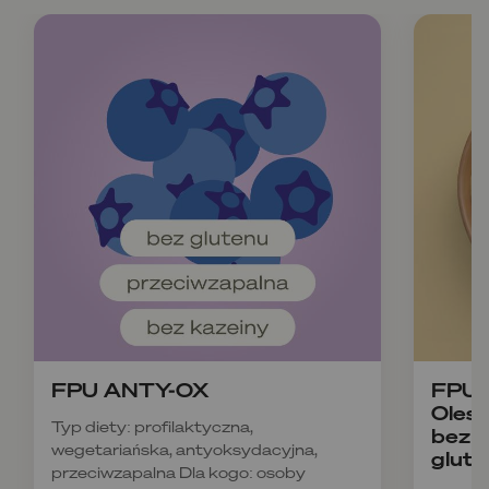
FPU ANTY-OX
FPU B
Olesz
Typ diety: profilaktyczna,
bez k
wegetariańska, antyoksydacyjna,
glute
przeciwzapalna Dla kogo: osoby