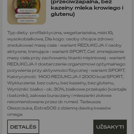
(przeciwzapalna, bez
kazeiny mleka krowiego i
glutenu)
Typ diety: profilaktyczna, wegetariańska, niski IG,
wysokobiałkowa, Dla kogo: osoby chcące zdrowo
zredukować masę ciała - wariant REDUKCJA // osoby
aktywne, trenujące - wariant SPORT, Cel: zmniejszenie
masy ciała przy zachowaniu tkanki mięśniowej - wariant
REDUKCJA // dostarczenie organizmowi optymalnego
pożywienia przy aktywności fizycznej - wariant SPORT,
Kaloryczność: 1400 REDUKCJA // 2000 kcal SPORT,
Wykluczenia: bez cukru, bez kazeiny, bez glutenu,
Wyróżniki: białko - ok. 30%, białkowe przekąski (koktajle
i batoniki), zakwas buraczany i mieszanki ziołowe
rekomendowane przez dr. n.med. Tadeusza
Oleszczuka, EstraSOS z dzienną dawką kwasów
omega
DETALĖS
UŽSAKYTI