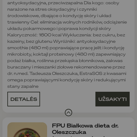
antyoksydacyjna, przeciwzapalna Dla kogo: osoby
narażone na stres oksydacyjny i czynniki
środowiskowe, dbające o kondycję skóry i układ
trawienny Cel: eliminacja wolnych rodników, odciążenie
układu pokarmowego i poprawa kondycji skóry
Kaloryczność: 1600 kcal Wykluczenia: bez cukru, bez
kazeiny, bez glutenu Wyróżniki: antyoksydacyjne
smoothie (480 ml) poprawiające pracę jelit i kondycję
mikrobioty, koktajl proteinowy (480 ml) zapewniający
podaż białka, roślinna przekąska błonnikowa, zakwas
buraczany i mieszanki ziołowe rekomendowane przez
dr. n.med. Tadeusza Oleszczuka, EstraSOS z kwasami
omega poprawiającymi kondycję skóry i redukującymi
stany zapalne
DETALĖS
UŽSAKYTI
FPU Białkowa dieta dr.
Oleszczuka