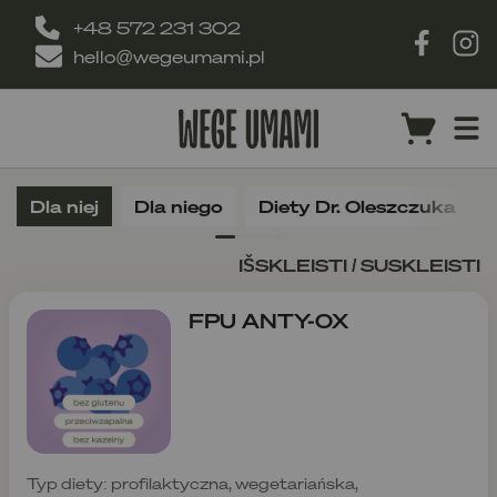
+48 572 231 302
hello@wegeumami.pl
Dla niej
Dla niego
Diety Dr. Oleszczuka
IŠSKLEISTI / SUSKLEISTI
FPU ANTY-OX
Typ diety: profilaktyczna, wegetariańska,