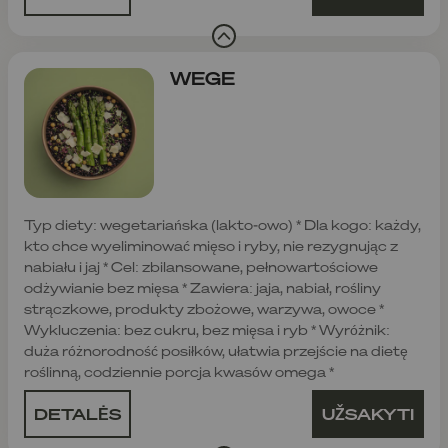
WEGE
Typ diety: wegetariańska (lakto-owo) * Dla kogo: każdy,
kto chce wyeliminować mięso i ryby, nie rezygnując z
nabiału i jaj * Cel: zbilansowane, pełnowartościowe
odżywianie bez mięsa * Zawiera: jaja, nabiał, rośliny
strączkowe, produkty zbożowe, warzywa, owoce *
Wykluczenia: bez cukru, bez mięsa i ryb * Wyróżnik:
duża różnorodność posiłków, ułatwia przejście na dietę
roślinną, codziennie porcja kwasów omega *
DETALĖS
UŽSAKYTI