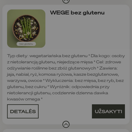
WEGE bez glutenu
Typ diety: wegetariańska bez glutenu * Dla kogo: osoby
z nietolerancją glutenu, niejedzące mięsa * Cel: zdrowe
odżywianie roślinne bez zbóż glutenowych * Zawiera:
jaja, nabiał, ryż, komosa ryżowa, kasze bezglutenowe,
warzywa, owoce * Wykluczenia: bez mięsa, bez ryb, bez
glutenu, bez cukru * Wyróżnik: odpowiednia przy
nietolerancji glutenu, codziennie dzienna dawka
kwasów omega *
DETALĖS
UŽSAKYTI