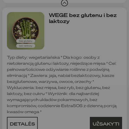
WEGE bez glutenu i bez
laktozy
Typ diety: wegetariańska * Dla kogo: osoby z
nietolerancją glutenu i laktozy, niejedzące mięsa * Cel:
pełnowartościowe odżywianie roślinne z podwójną
eliminacją * Zawiera: jaja, nabiał bezlaktozowy, kasze
bezglutenowe, warzywa, owoce, orzechy *
Wykluczenia: bez mięsa, bez ryb, bez glutenu, bez
laktozy, bez cukru * Wyróżnik: dla najbardziej
wymagających układów pokarmowych, bez
kompromisów, codziennie EstraSOS z dzienną porcją
kwasów omega *
DETALĖS
UŽSAKYTI