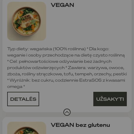
VEGAN
Typ diety: wegańska (100% roślinna) * Dla kogo:
weganie i osoby przechodzące na dietę czysto roślinną
* Cel: pełnowartościowe odżywianie bez żadnych
produktów odzwierzęcych * Zawiera: warzywa, owoce,
zboża, rośliny strączkowe, tofu, tempeh, orzechy, pestki
* Wyróżnik: bez cukru, codziennie EstraSOS z kwasami
omega *
DETALĖS
UŽSAKYTI
VEGAN bez glutenu