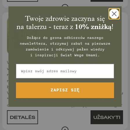
Twoje zdrowie zaczyna się
WEGE bez laktozy
na talerzu - teraz z
10% zniżką
!
Dołącz do grona odbiorców naszego
newslettera, otrzymaj rabat na pierwsze
zamówienie
i odkrywaj pełen wiedzy
i inspiracji świat Wege Umami.
WEGETARIAŃSKA BEZ LAKTOZY * Typ diety:
Email
wegetariańska * Dla kogo: osoby niejedzące mięsa z
nietolerancją laktozy * Cel: zdrowe odżywianie bez
mięsa i bez nabiału z laktozą * Zawiera: jaja, nabiał
bezlaktozowy, rośliny strączkowe, warzywa, owoce *
ZAPISZ SIĘ
Wykluczenia: bez mięsa, bez ryb, bez laktozy, bez cukru
* Wyróżnik: odpowiednia przy nietolerancji laktozy,
codziennie EstraSOS z dzienną porcją kwasów omega *
DETALĖS
UŽSAKYTI