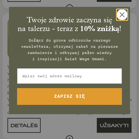
Twoje zdrowie zaczyna się
WEGE bez laktozy
na talerzu - teraz z
10% zniżką
!
Dołącz do grona odbiorców naszego
newslettera, otrzymaj rabat na pierwsze
zamówienie
i odkrywaj pełen wiedzy
i inspiracji świat Wege Umami.
WEGETARIAŃSKA BEZ LAKTOZY * Typ diety:
Email
wegetariańska * Dla kogo: osoby niejedzące mięsa z
nietolerancją laktozy * Cel: zdrowe odżywianie bez
mięsa i bez nabiału z laktozą * Zawiera: jaja, nabiał
bezlaktozowy, rośliny strączkowe, warzywa, owoce *
ZAPISZ SIĘ
Wykluczenia: bez mięsa, bez ryb, bez laktozy, bez cukru
* Wyróżnik: odpowiednia przy nietolerancji laktozy,
codziennie EstraSOS z dzienną porcją kwasów omega *
DETALĖS
UŽSAKYTI