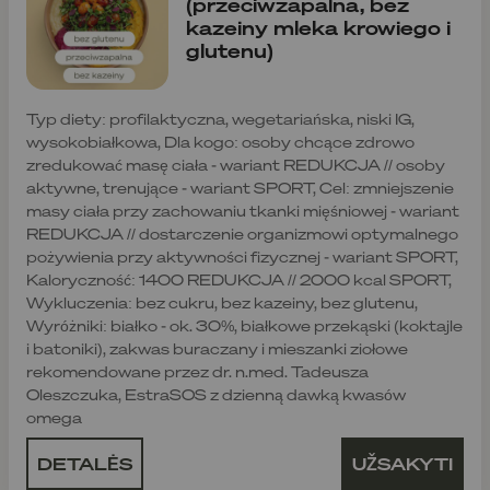
(przeciwzapalna, bez
kazeiny mleka krowiego i
glutenu)
Typ diety: profilaktyczna, wegetariańska, niski IG,
wysokobiałkowa, Dla kogo: osoby chcące zdrowo
zredukować masę ciała - wariant REDUKCJA // osoby
aktywne, trenujące - wariant SPORT, Cel: zmniejszenie
masy ciała przy zachowaniu tkanki mięśniowej - wariant
REDUKCJA // dostarczenie organizmowi optymalnego
pożywienia przy aktywności fizycznej - wariant SPORT,
Kaloryczność: 1400 REDUKCJA // 2000 kcal SPORT,
Wykluczenia: bez cukru, bez kazeiny, bez glutenu,
Wyróżniki: białko - ok. 30%, białkowe przekąski (koktajle
i batoniki), zakwas buraczany i mieszanki ziołowe
rekomendowane przez dr. n.med. Tadeusza
Oleszczuka, EstraSOS z dzienną dawką kwasów
omega
DETALĖS
UŽSAKYTI