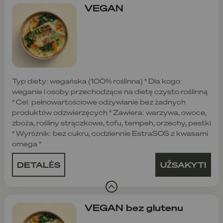
VEGAN
Typ diety: wegańska (100% roślinna) * Dla kogo:
weganie i osoby przechodzące na dietę czysto roślinną
* Cel: pełnowartościowe odżywianie bez żadnych
produktów odzwierzęcych * Zawiera: warzywa, owoce,
zboża, rośliny strączkowe, tofu, tempeh, orzechy, pestki
* Wyróżnik: bez cukru, codziennie EstraSOS z kwasami
omega *
DETALĖS
UŽSAKYTI
VEGAN bez glutenu