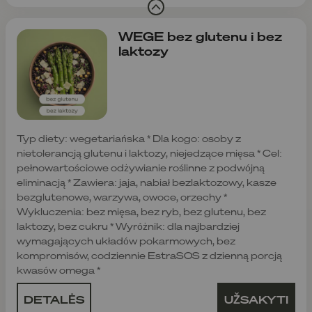
WEGE bez glutenu i bez
laktozy
Typ diety: wegetariańska * Dla kogo: osoby z
nietolerancją glutenu i laktozy, niejedzące mięsa * Cel:
pełnowartościowe odżywianie roślinne z podwójną
eliminacją * Zawiera: jaja, nabiał bezlaktozowy, kasze
bezglutenowe, warzywa, owoce, orzechy *
Wykluczenia: bez mięsa, bez ryb, bez glutenu, bez
laktozy, bez cukru * Wyróżnik: dla najbardziej
wymagających układów pokarmowych, bez
kompromisów, codziennie EstraSOS z dzienną porcją
kwasów omega *
DETALĖS
UŽSAKYTI