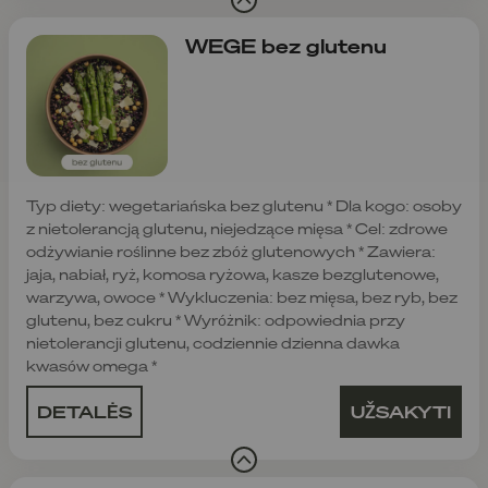
WEGE bez glutenu
Typ diety: wegetariańska bez glutenu * Dla kogo: osoby
z nietolerancją glutenu, niejedzące mięsa * Cel: zdrowe
odżywianie roślinne bez zbóż glutenowych * Zawiera:
jaja, nabiał, ryż, komosa ryżowa, kasze bezglutenowe,
warzywa, owoce * Wykluczenia: bez mięsa, bez ryb, bez
glutenu, bez cukru * Wyróżnik: odpowiednia przy
nietolerancji glutenu, codziennie dzienna dawka
kwasów omega *
DETALĖS
UŽSAKYTI