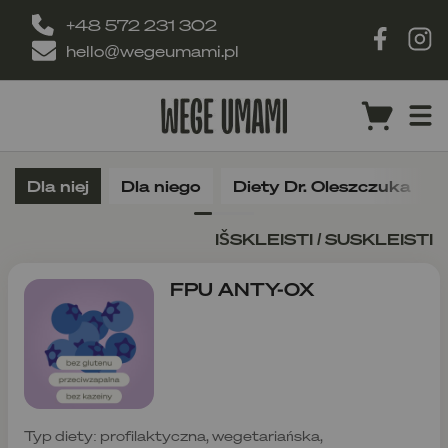
+48 572 231 302
hello@wegeumami.pl
Dla niej
Dla niego
Diety Dr. Oleszczuka
IŠSKLEISTI / SUSKLEISTI
FPU ANTY-OX
Typ diety: profilaktyczna, wegetariańska,