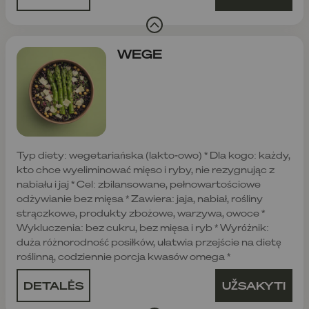
WEGE
Typ diety: wegetariańska (lakto-owo) * Dla kogo: każdy,
kto chce wyeliminować mięso i ryby, nie rezygnując z
nabiału i jaj * Cel: zbilansowane, pełnowartościowe
odżywianie bez mięsa * Zawiera: jaja, nabiał, rośliny
strączkowe, produkty zbożowe, warzywa, owoce *
Wykluczenia: bez cukru, bez mięsa i ryb * Wyróżnik:
duża różnorodność posiłków, ułatwia przejście na dietę
roślinną, codziennie porcja kwasów omega *
DETALĖS
UŽSAKYTI