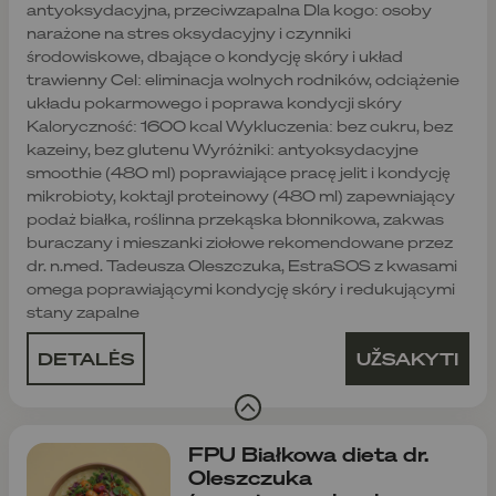
antyoksydacyjna, przeciwzapalna Dla kogo: osoby
narażone na stres oksydacyjny i czynniki
środowiskowe, dbające o kondycję skóry i układ
trawienny Cel: eliminacja wolnych rodników, odciążenie
układu pokarmowego i poprawa kondycji skóry
Kaloryczność: 1600 kcal Wykluczenia: bez cukru, bez
kazeiny, bez glutenu Wyróżniki: antyoksydacyjne
smoothie (480 ml) poprawiające pracę jelit i kondycję
mikrobioty, koktajl proteinowy (480 ml) zapewniający
podaż białka, roślinna przekąska błonnikowa, zakwas
buraczany i mieszanki ziołowe rekomendowane przez
dr. n.med. Tadeusza Oleszczuka, EstraSOS z kwasami
omega poprawiającymi kondycję skóry i redukującymi
stany zapalne
DETALĖS
UŽSAKYTI
FPU Białkowa dieta dr.
Oleszczuka