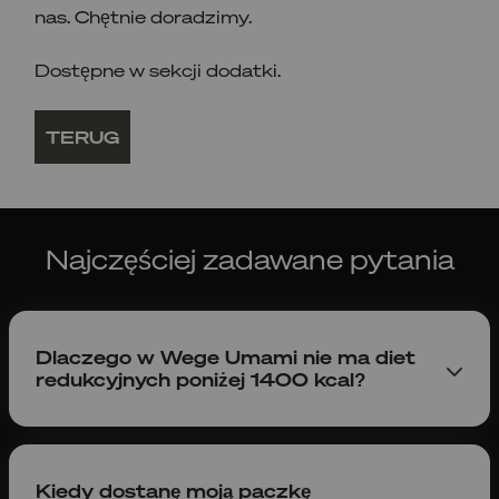
nas. Chętnie doradzimy.
Dostępne w sekcji dodatki.
TERUG
Najczęściej zadawane pytania
Dlaczego w Wege Umami nie ma diet
redukcyjnych poniżej 1400 kcal?
Diety, które dostarczają dziennie mniej niż 1400
kcal są bardzo niskokaloryczne i mogą nie
zapewnić organizmowi wystarczającej ilości
Kiedy dostanę moją paczkę
składników odżywczych potrzebnych do