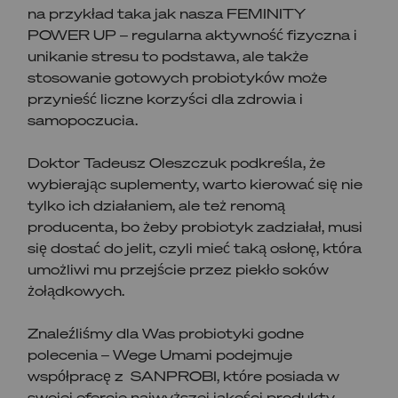
na przykład taka jak nasza FEMINITY
POWER UP – regularna aktywność fizyczna i
unikanie stresu to podstawa, ale także
stosowanie gotowych probiotyków może
przynieść liczne korzyści dla zdrowia i
samopoczucia.
Doktor Tadeusz Oleszczuk podkreśla, że
wybierając suplementy, warto kierować się nie
tylko ich działaniem, ale też renomą
producenta, bo żeby probiotyk zadziałał, musi
się dostać do jelit, czyli mieć taką osłonę, która
umożliwi mu przejście przez piekło soków
żołądkowych.
Znaleźliśmy dla Was probiotyki godne
polecenia – Wege Umami podejmuje
współpracę z SANPROBI, które posiada w
swojej ofercie najwyższej jakości produkty