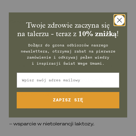
Sanprobi IBS
Twoje zdrowie zaczyna się
na talerzu - teraz z
10% zniżką
!
Zalecenia:
Dołącz do grona odbiorców naszego
– zespół jelita drażliwego (IBS),
newslettera, otrzymaj rabat na pierwsze
zamówienie
i odkrywaj pełen wiedzy
i inspiracji świat Wege Umami.
– terapia osłonowa przy antybiotykoterapii,
Email
– zapobieganie biegunce podróżnych,
– zwiększenie absorpcji żelaza,
ZAPISZ SIĘ
– zapobieganie wzdęciom i zapaleniom,
– wsparcie w nietolerancji laktozy.