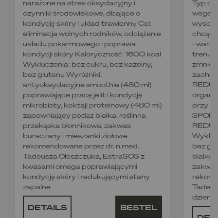
narażone na stres oksydacyjny i
Typ die
czynniki środowiskowe, dbające o
wegetar
kondycję skóry i układ trawienny Cel:
wysoko
eliminacja wolnych rodników, odciążenie
chcące
układu pokarmowego i poprawa
- wari
kondycji skóry Kaloryczność: 1600 kcal
trenują
Wykluczenia: bez cukru, bez kazeiny,
zmniejs
bez glutenu Wyróżniki:
zachowa
antyoksydacyjne smoothie (480 ml)
REDUKC
poprawiające pracę jelit i kondycję
organi
mikrobioty, koktajl proteinowy (480 ml)
przy ak
zapewniający podaż białka, roślinna
SPORT,
przekąska błonnikowa, zakwas
REDUKC
buraczany i mieszanki ziołowe
Wyklucz
rekomendowane przez dr. n.med.
bez glu
Tadeusza Oleszczuka, EstraSOS z
białkow
kwasami omega poprawiającymi
zakwas
kondycję skóry i redukującymi stany
rekome
zapalne
Tadeus
dzienn
DETAILS
BESTEL
DET