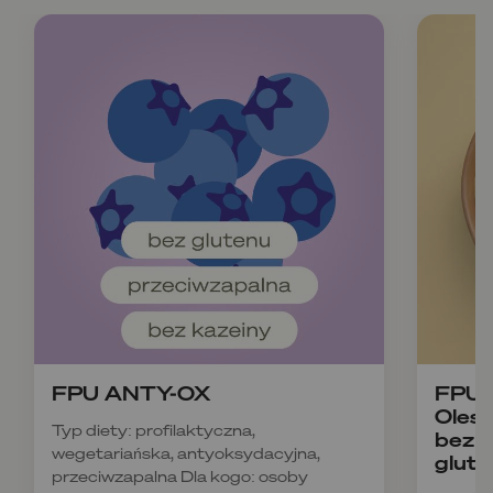
FPU ANTY-OX
FPU B
Olesz
Typ diety: profilaktyczna,
bez k
wegetariańska, antyoksydacyjna,
glute
przeciwzapalna Dla kogo: osoby