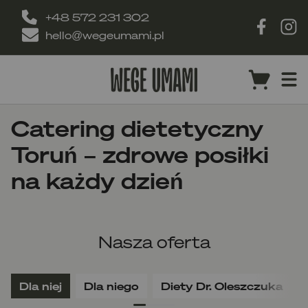
+48 572 231 302
hello@wegeumami.pl
Catering dietetyczny
Toruń – zdrowe posiłki
na każdy dzień
Nasza oferta
Dla niej
Dla niego
Diety Dr. Oleszczuka