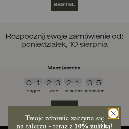
BESTEL
Rozpocznij swoje zamówienie od:
poniedziałek, 10 sierpnia
Masz jeszcze:
0
1
2
3
2
1
3
4
4
0
1
:
2
3
:
2
1
:
3
4
4
dagen
uren
minuten
seconden
BESTEL
Twoje zdrowie zaczyna się
na talerzu - teraz z
10% zniżką
!