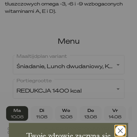
tłuszczowych omega -3, -6 i -9 wzbogaconych
witaminami A, E i D).
Menu
Maaltijdplan variant
Śniadanie, Lunch dwudaniowy, Kolacja
Portiegrootte
REDUKCJA 1400 kcal
Ma
Di
Wo
Do
Vr
10.08
11.08
12.08
13.08
14.08
1
ALLES SAMENVOUWEN /
UITVOUWEN
Twoje zdrowie zaczyna się