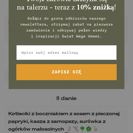
Śniadanie
na talerzu - teraz z
10% zniżką
!
Dołącz do grona odbiorców naszego
Sałatka z pieczonym tofu z grochu, świeżymi
newslettera, otrzymaj rabat na pierwsze
warzywami i truskawkowym winegretem
zamówienie
i odkrywaj pełen wiedzy
i inspiracji świat Wege Umami.
Email
Zupa
ZAPISZ SIĘ
Pomidorowa zupa azjatycka
II danie
Kotleciki z boczniakiem z sosem z pieczonej
papryki, kasza z samopszy, surówka z
ogórków małosolnych