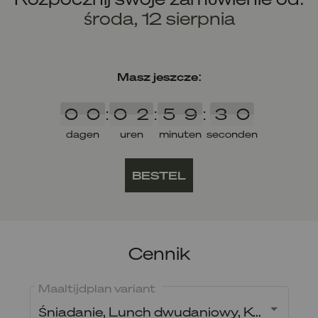
środa, 12 sierpnia
Masz jeszcze:
0
0
0
2
5
9
3
0
3
0
0
0
:
0
2
:
5
9
:
3
0
dagen
uren
minuten
seconden
BESTEL
Cennik
Maaltijdplan variant
Śniadanie, Lunch dwudaniowy, Kolacja