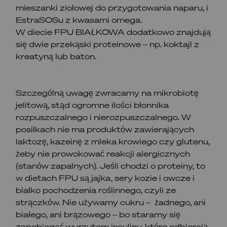
mieszanki ziołowej do przygotowania naparu, i
EstraSOSu z kwasami omega.
W diecie FPU BIAŁKOWA dodatkowo znajdują
się dwie przekąski proteinowe – np. koktajl z
kreatyną lub baton.
Szczególną uwagę zwracamy na mikrobiotę
jelitową, stąd ogromne ilości błonnika
rozpuszczalnego i nierozpuszczalnego. W
posiłkach nie ma produktów zawierających
laktozę, kazeinę z mleka krowiego czy glutenu,
żeby nie prowokować reakcji alergicznych
(stanów zapalnych). Jeśli chodzi o proteiny, to
w dietach FPU są jajka, sery kozie i owcze i
białko pochodzenia roślinnego, czyli ze
strączków. Nie używamy cukru – żadnego, ani
białego, ani brązowego – bo staramy się
zapobiegać wyrzutom insuliny, które odbierają