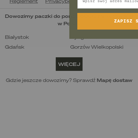
Reglement
Privacybeleid
Inne dokumenty
minut
Dowozimy paczki do ponad 6000 miejscowości
ZAPISZ 
w Polsce
Białystok
Bydgoszcz
Gdańsk
Gorzów Wielkopolski
Katowice
Kielce
WIĘCEJ
Kraków
Lublin
Łódź
Olsztyn
Gdzie jeszcze dowozimy? Sprawdź
Mapę dostaw
Opole
Poznań
Rzeszów
Szczecin
Toruń
Warszawa
Wrocław
Zielona Góra