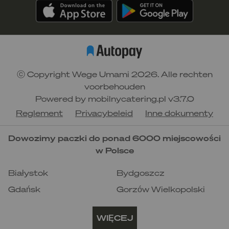
wodą i zaparz pod przykryciem przez 10
minut
ziołowa mieszanka relaksująca
(skład:
rumianek, chaber, babka lancetowata,
dziurawiec, nagietek)
poprawia krążenie i jakość nasienia, podnosi
poziom testosteronu
ⓒ Copyright Wege Umami 2026. Alle rechten
najlepiej wypić po pracy, żeby złapać oddech
voorbehouden
po ciężkim dniu
Powered by
mobilnycatering.pl
v3.7.0
przygotowanie
: zalej mieszankę gorącą
wodą i zaparz pod przykryciem przez 10
Reglement
Privacybeleid
Inne dokumenty
minut
Dowozimy paczki do ponad 6000 miejscowości
w Polsce
Białystok
Bydgoszcz
Gdańsk
Gorzów Wielkopolski
Katowice
Kielce
WIĘCEJ
Kraków
Lublin