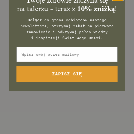
Twoje zdrowie zaczyna się
na talerzu - teraz z
10% zniżką
!
Dołącz do grona odbiorców naszego
newslettera, otrzymaj rabat na pierwsze
zamówienie
i odkrywaj pełen wiedzy
i inspiracji świat Wege Umami.
Email
ZAPISZ SIĘ