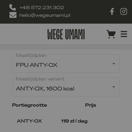
+48 572 231 302
hello@wegeumami.pl
Maaltijdplan
FPU ANTY-OX
Maaltijdplan variant
ANTY-OX, 1600 kcal
Portiegrootte
Prijs
ANTY-OX
119 zł / dag