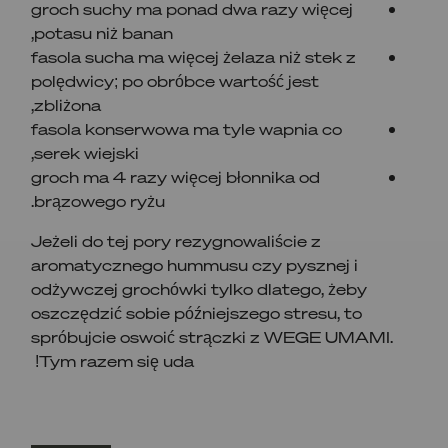
groch suchy ma ponad dwa razy więcej
potasu niż banan,
fasola sucha ma więcej żelaza niż stek z
polędwicy; po obróbce wartość jest
zbliżona,
fasola konserwowa ma tyle wapnia co
serek wiejski,
groch ma 4 razy więcej błonnika od
brązowego ryżu.
​Jeżeli do tej pory rezygnowaliście z
aromatycznego hummusu czy pysznej i
odżywczej grochówki tylko dlatego, żeby
oszczędzić sobie późniejszego stresu, to
spróbujcie oswoić strączki z WEGE UMAMI.
Tym razem się uda!