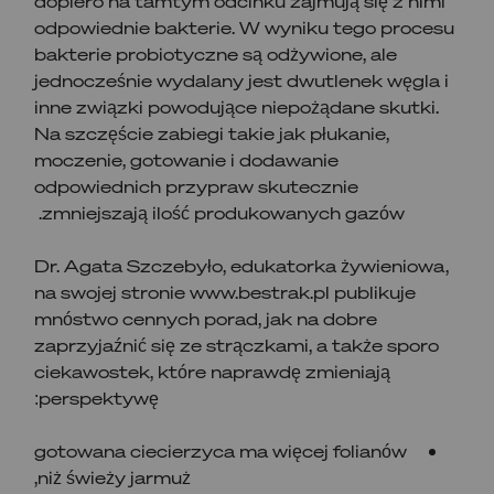
dopiero na tamtym odcinku zajmują się z nimi
odpowiednie bakterie. W wyniku tego procesu
bakterie probiotyczne są odżywione, ale
jednocześnie wydalany jest dwutlenek węgla i
inne związki powodujące niepożądane skutki.
Na szczęście zabiegi takie jak płukanie,
moczenie, gotowanie i dodawanie
odpowiednich przypraw skutecznie
zmniejszają ilość produkowanych gazów.
Dr. Agata Szczebyło, edukatorka żywieniowa,
na swojej stronie www.bestrak.pl publikuje
mnóstwo cennych porad, jak na dobre
zaprzyjaźnić się ze strączkami, a także sporo
ciekawostek, które naprawdę zmieniają
perspektywę:
gotowana ciecierzyca ma więcej folianów
niż świeży jarmuż,