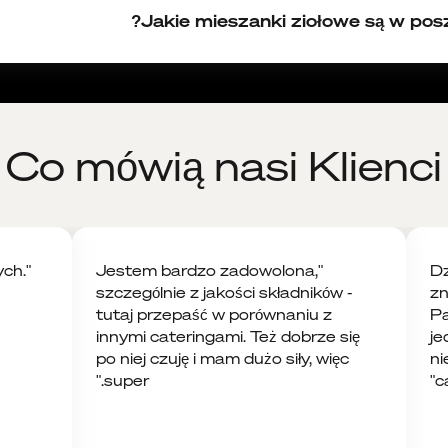
Jakie mieszanki ziołowe są w posz
auk med. Tadeuszem Oleszczukiem (FPU, FPU BIAŁKOWA i
rów:
: kurkuma, kardamon, cynamon, imbir, goździki, pieprz cza
yoksydacyjnie i przeciwbólowo
Co mówią nasi Klienci
lizm
dą i zaparz pod przykryciem przez 10 minut
y lipy, krwawnik pospolity, pięciornik gęsi, liście melisy, liści
uspokaja
dą i zaparz pod przykryciem przez 10 minut
ych.
"Jestem bardzo zadowolona,
"D
szczególnie z jakości składników -
zn
rawienie, wspiera układ sercowo-naczyniowy
tutaj przepaść w porównaniu z
Pa
d przykryciem) najlepiej wypić po południu, żeby dodać sob
kąskę
innymi cateringami. Też dobrze się
je
encha, jagody goji, żeń-szeń koreański)
po niej czuję i mam dużo siły, więc
ni
super."
c
dą i zaparz pod przykryciem przez 10 minut
iboos, bazylia tulsi, suszony ananas)