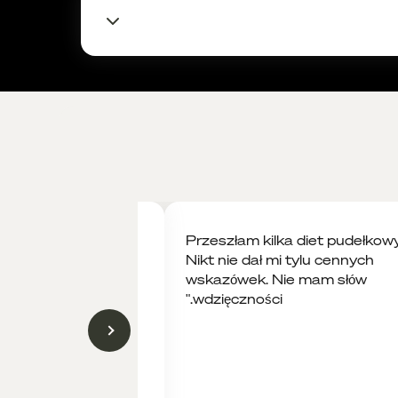
Diety opracowane we współpracy z dr. n
mieszanki ziołowe do przygotowania napa
ziołowa mieszanka przeciwzapalna
(skład
wspomaga układ odpornościowy, działa ant
najlepiej wypić rano, żeby pobudzić metabo
przygotowanie
: zalej mieszankę gorącą wo
ziołowa mieszanka łagodząca
(skład: kwiat
ułatwia regenerację organizmu, wycisza i 
najlepiej wypić przed snem
przygotowanie
: zalej mieszankę gorącą wo
 jest totalnym
"Przeszłam kilka diet pudełkow
morwa biała (owoce)
zy raz zjadłam cały
Nikt nie dał mi tylu cennych
reguluje poziom cukru we krwi, poprawia t
robiłam już dużo
wskazówek. Nie mam słów
napar (owoce zalej gorącą wodą i zaparz po
 to inny wymiar."
można też potraktować jako zdrową prze
wdzięczności."
ziołowa mieszanka pobudzająca
(skład: s
dodaje energii i poprawia samopoczucie
najlepiej wypić rano zamiast drugiej kawy
przygotowanie
: zalej mieszankę gorącą wo
ziołowa mieszanka wyciszająca
(skład: ro