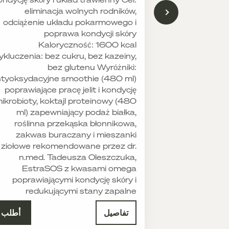
eliminacja wolnych rodników,
odciążenie układu pokarmowego i
poprawa kondycji skóry
Kaloryczność: 1600 kcal
kluczenia: bez cukru, bez kazeiny,
bez glutenu Wyróżniki:
tyoksydacyjne smoothie (480 ml)
poprawiające pracę jelit i kondycję
ikrobioty, koktajl proteinowy (480
ml) zapewniający podaż białka,
roślinna przekąska błonnikowa,
zakwas buraczany i mieszanki
ziołowe rekomendowane przez dr.
n.med. Tadeusza Oleszczuka,
EstraSOS z kwasami omega
poprawiającymi kondycję skóry i
redukującymi stany zapalne
تفاصيل
أطلب