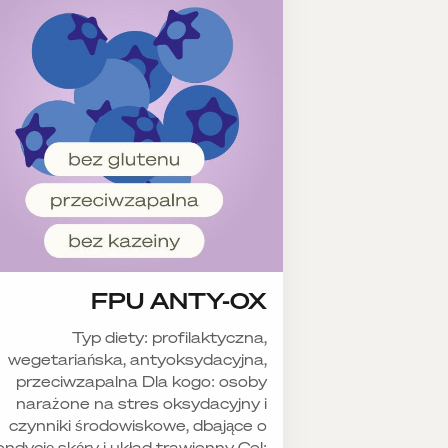
FPU ANTY-OX
Typ diety: profilaktyczna,
wegetariańska, antyoksydacyjna,
przeciwzapalna Dla kogo: osoby
narażone na stres oksydacyjny i
czynniki środowiskowe, dbające o
ondycję skóry i układ trawienny Cel: