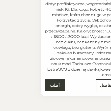
diety: profilaktyczna, wegetariańs
niski IG. Dla kogo: kobiety 40
młodsze, które chcę długo w pe
korzystać z życia. Cel: zdrow
energia, dobry wygląd, działa
przeciwzapalne. Kaloryczność: 1
/ 1800 / 2000 kcal. Wykluczen
bez cukru, bez kazeiny z ml
krowiego, bez glutenu. Wyróżni
zakwas buraczany i miesza
ziołowe rekomendowane przez 
nauk med. Tadeusza Oleszczu
EstraSOS z dzienną dawką kwa
ome
فاصيل
أطلب