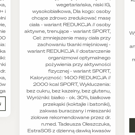
ka,
wegetariańska, niski IG,
+ i
wysokobiałkowa, Dla kogo: osoby
łni
chcące zdrowo zredukować masę
ie,
ciała - wariant REDUKCJA // osoby
nie
aktywne, trenujące - wariant SPORT,
Wy
500
Cel: zmniejszenie masy ciała przy
ia:
zachowaniu tkanki mięśniowej -
an
eka
wariant REDUKCJA // dostarczenie
ki:
organizmowi optymalnego
m
nki
pożywienia przy aktywności
dr.
fizycznej - wariant SPORT,
ka,
Kaloryczność: 1400 REDUKCJA //
sów
2000 kcal SPORT, Wykluczenia:
ga.
bez cukru, bez kazeiny, bez glutenu,
Wyróżniki: białko - ok. 30%, białkowe
ت
przekąski (koktajle i batoniki),
zakwas buraczany i mieszanki
ziołowe rekomendowane przez dr.
n.med. Tadeusza Oleszczuka,
EstraSOS z dzienną dawką kwasów