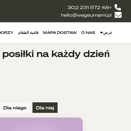
+48 572 231 302
hello@wegeumami.pl
DORZY
قائمة الطعام
MAPA DOSTAW
O NAS
عرض
posiłki na każdy dzień
Dla niego
Dla niej