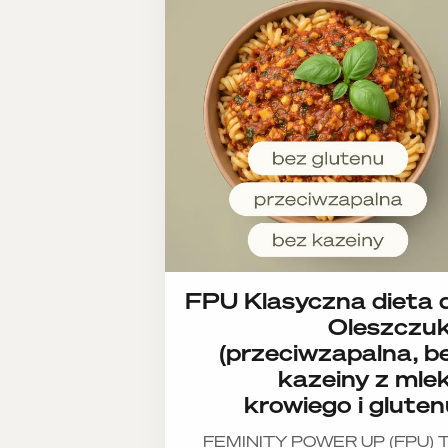
FPU Klasyczna dieta d
Oleszczu
(przeciwzapalna, b
kazeiny z mle
krowiego i gluten
FEMINITY POWER UP (FPU) T