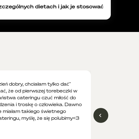
czególnych dietach i jak je stosować?
 POWER ON) zawierają następujące
rny)
e szałwii, skrzyp polny)
zień dobry, chciałam tylko dać
ać, że od pierwszej torebeczki w
ństwa cateringu czuć miłość do
ie energii na resztę dnia; owoce
dzenia i troskę o człowieka. Dawno
e miałam takiego świetnego
ateringu, myślę, że się polubimy<3"