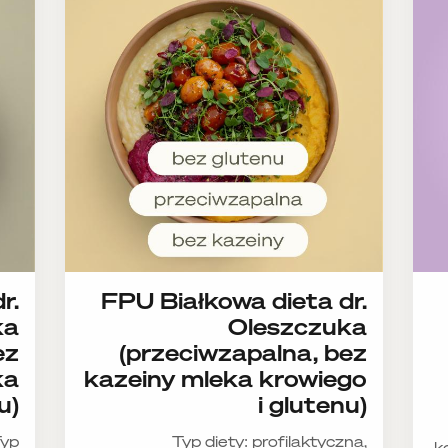
r.
FPU Białkowa dieta dr.
ka
Oleszczuka
ez
(przeciwzapalna, bez
ka
kazeiny mleka krowiego
u)
i glutenu)
yp
Typ diety: profilaktyczna,
k