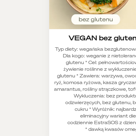
VEGAN bez glute
Typ diety: wegańska bezglutenow
Dla kogo: weganie z nietoleran
glutenu * Cel: pełnowartości
żywienie roślinne z wykluczen
glutenu * Zawiera: warzywa, owo
ryż, komosa ryżowa, kasza grycza
amarantus, rośliny strączkowe, tof
Wykluczenia: bez produk
odzwierzęcych, bez glutenu, 
cukru * Wyróżnik: najbardz
eliminacyjny wariant die
codziennie EstraSOS z dzie
dawką kwasów omeg