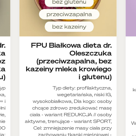
r.
FPU Białkowa dieta dr.
ka
Oleszczuka
ez
(przeciwzapalna, bez
ka
kazeiny mleka krowiego
u)
i glutenu)
yp
Typ diety: profilaktyczna,
k
ka,
wegetariańska, niski IG,
+ i
wysokobiałkowa, Dla kogo: osoby
łni
chcące zdrowo zredukować masę
ie,
ciała - wariant REDUKCJA // osoby
nie
aktywne, trenujące - wariant SPORT,
Wy
500
Cel: zmniejszenie masy ciała przy
ia:
zachowaniu tkanki mięśniowej -