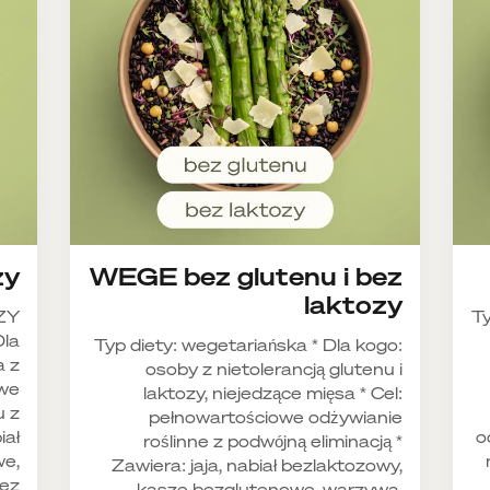
zy
WEGE bez glutenu i bez
laktozy
ZY
Ty
Dla
Typ diety: wegetariańska * Dla kogo:
a z
osoby z nietolerancją glutenu i
owe
laktozy, niejedzące mięsa * Cel:
u z
pełnowartościowe odżywianie
iał
o
roślinne z podwójną eliminacją *
we,
Zawiera: jaja, nabiał bezlaktozowy,
bez
kasze bezglutenowe, warzywa,