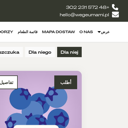
+48 572 231 302
hello@wegeumami.pl
DORZY
قائمة الطعام
MAPA DOSTAW
O NAS
عرض
eszczuka
Dla niego
Dla niej
أطلب
تفاصيل