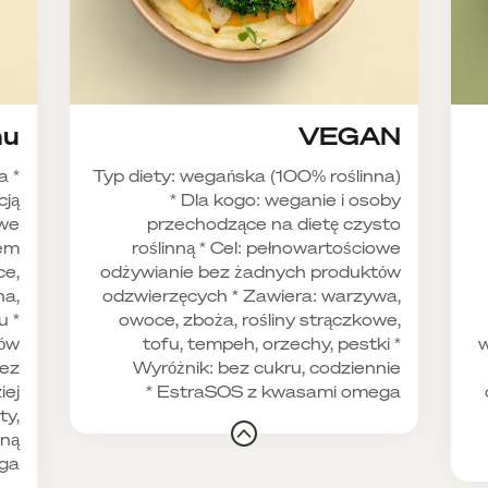
nu
VEGAN
a *
Typ diety: wegańska (100% roślinna)
cją
* Dla kogo: weganie i osoby
owe
przechodzące na dietę czysto
iem
roślinną * Cel: pełnowartościowe
ce,
odżywianie bez żadnych produktów
na,
odzwierzęcych * Zawiera: warzywa,
u *
owoce, zboża, rośliny strączkowe,
tów
tofu, tempeh, orzechy, pestki *
w
bez
Wyróżnik: bez cukru, codziennie
iej
EstraSOS z kwasami omega *
ty,
nną
a *