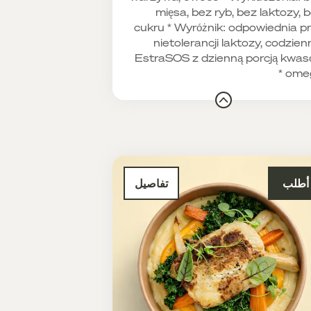
mięsa, bez ryb, bez laktozy, 
cukru * Wyróżnik: odpowiednia p
nietolerancji laktozy, codzien
EstraSOS z dzienną porcją kwa
omeg
أطلب
تفاصيل