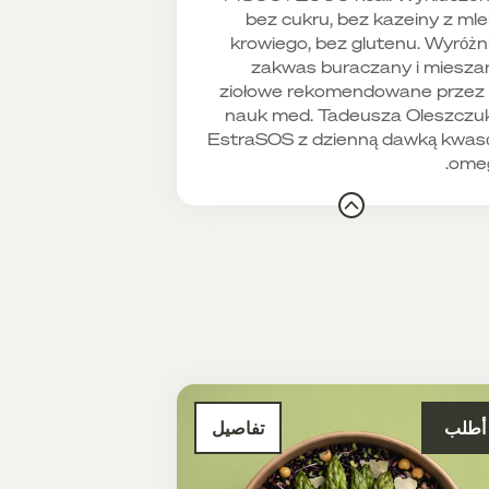
bez cukru, bez kazeiny z ml
krowiego, bez glutenu. Wyróżni
zakwas buraczany i miesza
ziołowe rekomendowane przez 
nauk med. Tadeusza Oleszczu
EstraSOS z dzienną dawką kwa
omeg
أطلب
تفاصيل