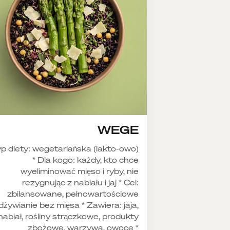
WEGE
p diety: wegetariańska (lakto-owo)
* Dla kogo: każdy, kto chce
wyeliminować mięso i ryby, nie
rezygnując z nabiału i jaj * Cel:
zbilansowane, pełnowartościowe
dżywianie bez mięsa * Zawiera: jaja,
nabiał, rośliny strączkowe, produkty
zbożowe, warzywa, owoce *