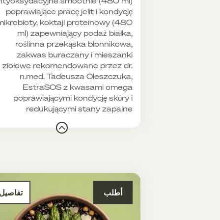
ntyoksydacyjne smoothie (480 ml)
poprawiające pracę jelit i kondycję
mikrobioty, koktajl proteinowy (480
ml) zapewniający podaż białka,
roślinna przekąska błonnikowa,
zakwas buraczany i mieszanki
ziołowe rekomendowane przez dr.
n.med. Tadeusza Oleszczuka,
EstraSOS z kwasami omega
poprawiającymi kondycję skóry i
redukującymi stany zapalne
أطلب
تفاصيل