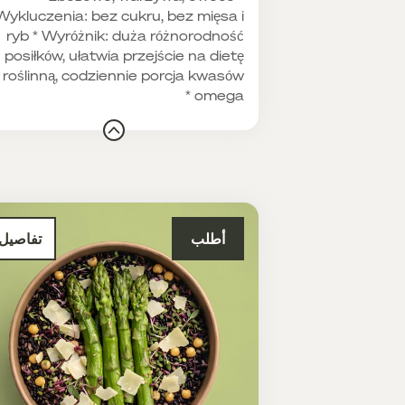
Wykluczenia: bez cukru, bez mięsa i
ryb * Wyróżnik: duża różnorodność
posiłków, ułatwia przejście na dietę
roślinną, codziennie porcja kwasów
omega *
أطلب
تفاصيل