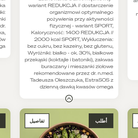
a
eka
wariant REDUKCJA // dostarczenie
ki:
organizmowi optymalnego
nki
pożywienia przy aktywności
dr.
fizycznej - wariant SPORT,
ka,
Kaloryczność: 1400 REDUKCJA //
sów
2000 kcal SPORT, Wykluczenia:
a.
bez cukru, bez kazeiny, bez glutenu,
Wyróżniki: białko - ok. 30%, białkowe
przekąski (koktajle i batoniki), zakwas
buraczany i mieszanki ziołowe
rekomendowane przez dr. n.med.
Tadeusza Oleszczuka, EstraSOS z
dzienną dawką kwasów omega
أطلب
تفاصيل