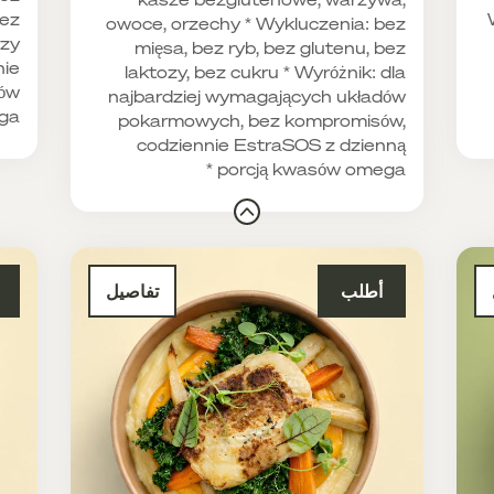
bez
owoce, orzechy * Wykluczenia: bez
rzy
mięsa, bez ryb, bez glutenu, bez
nie
laktozy, bez cukru * Wyróżnik: dla
sów
najbardziej wymagających układów
a *
pokarmowych, bez kompromisów,
codziennie EstraSOS z dzienną
porcją kwasów omega *
أطلب
تفاصيل