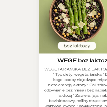
WEGE bez lakto
WEGETARIAŃSKA BEZ LAKTO
* Typ diety: wegetariańska * 
kogo: osoby niejedzące mięs
nietolerancją laktozy * Cel: zdr
odżywianie bez mięsa i bez nabiał
laktozą * Zawiera: jaja, nab
bezlaktozowy, rośliny strączko
warzywa, owoce * Wykluczenia: 