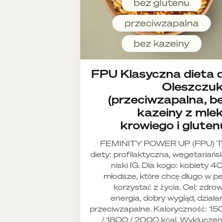
FPU Klasyczna dieta d
Oleszczu
(przeciwzapalna, b
kazeiny z mle
krowiego i gluten
FEMINITY POWER UP (FPU) T
diety: profilaktyczna, wegetariańs
niski IG. Dla kogo: kobiety 40
młodsze, które chcę długo w pe
korzystać z życia. Cel: zdrow
energia, dobry wygląd, działa
przeciwzapalne. Kaloryczność: 1
/ 1800 / 2000 kcal. Wykluczen