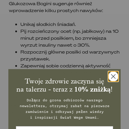
Glukozowa Bogini sugeruje również
wprowadzenie kilku prostych nawyków:
Unikaj słodkich śniadań.
Pij rozcieńczony ocet (np. jabłkowy) na 10
minut przed posiłkiem, bo zmniejsza
wyrzut insuliny nawet o 30%.
Rozpocznij główne posiłki od warzywnych
przystawek.
Zapewniaj sobie codzienną aktywność
fizyczną, choćby dziesięciominutowy
spacer po posiłku.
Twoje zdrowie zaczyna się
na talerzu - teraz z
10% zniżką
!
Podsumowując, stabilizacja poziomu glukozy
jest kluczowa dla utrzymania zdrowia i
Dołącz do grona odbiorców naszego
dobrego samopoczucia.
newslettera, otrzymaj rabat na pierwsze
Dzięki prostym zmianom w diecie i
zamówienie
i odkrywaj pełen wiedzy
i inspiracji świat Wege Umami.
codziennych nawykach można skutecznie
zapobiegać skokom cukru i cieszyć się
Email