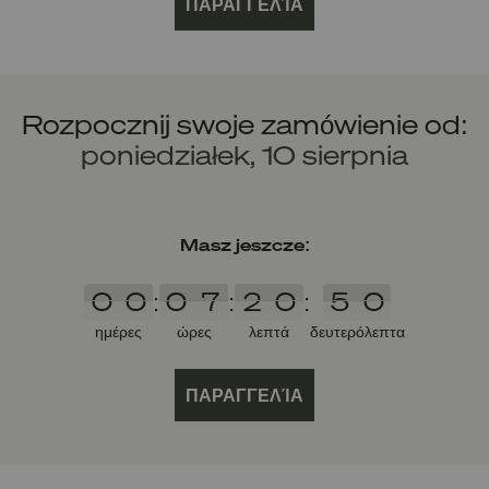
ΠΑΡΑΓΓΕΛΊΑ
Rozpocznij swoje zamówienie od:
poniedziałek, 10 sierpnia
Masz jeszcze:
0
0
0
7
2
0
4
9
0
0
:
0
7
:
2
0
:
4
9
ημέρες
ώρες
λεπτά
δευτερόλεπτα
ΠΑΡΑΓΓΕΛΊΑ