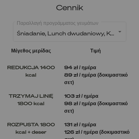
Cennik
Παραλλαγή προγράμματος γευμάτων
Śniadanie, Lunch dwudaniowy, Kolacja
Μέγεθος μερίδας
Τιμή
REDUKCJA 1400
94 zł / ημέρα
kcal
89 zł / ημέρα (δοκιμαστικό
σετ)
TRZYMAJ LINIĘ
103 zł / ημέρα
1800 kcal
98 zł / ημέρα (δοκιμαστικό
σετ)
ROZPUSTA 1800
131 zł / ημέρα
kcal + deser
126 zł / ημέρα (δοκιμαστικό