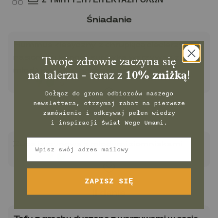
Śniadanie
Hummus klasyczny z chrupiącą ciecierzycą i
nasionami konopi, surówka warzywna z
Twoje zdrowie zaczyna się
młodą kapustą, nachosy pszenne
na talerzu - teraz z
10% zniżką
!
Dołącz do grona odbiorców naszego
newslettera, otrzymaj rabat na pierwsze
zamówienie
i odkrywaj pełen wiedzy
Zupa
i inspiracji świat Wege Umami.
Email
Zupa jarzynowa z młodymi ziemniakami
ZAPISZ SIĘ
II danie
Tofu z grochu duszone z warzywami w sosie