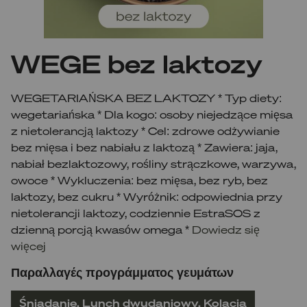
WEGE bez laktozy
WEGETARIAŃSKA BEZ LAKTOZY * Typ diety:
wegetariańska * Dla kogo: osoby niejedzące mięsa
z nietolerancją laktozy * Cel: zdrowe odżywianie
bez mięsa i bez nabiału z laktozą * Zawiera: jaja,
nabiał bezlaktozowy, rośliny strączkowe, warzywa,
owoce * Wykluczenia: bez mięsa, bez ryb, bez
laktozy, bez cukru * Wyróżnik: odpowiednia przy
nietolerancji laktozy, codziennie EstraSOS z
dzienną porcją kwasów omega *
Dowiedz się
więcej
Παραλλαγές προγράμματος γευμάτων
Śniadanie, Lunch dwudaniowy, Kolacja