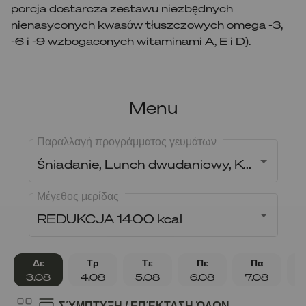
porcja dostarcza zestawu niezbędnych
nienasyconych kwasów tłuszczowych omega -3,
-6 i -9 wzbogaconych witaminami A, E i D).
Menu
Παραλλαγή προγράμματος γευμάτων
Śniadanie, Lunch dwudaniowy, Kolacja
Μέγεθος μερίδας
REDUKCJA 1400 kcal
Δε
Τρ
Τε
Πε
Πα
3.08
4.08
5.08
6.08
7.08
8
ΣΎΜΠΤΥΞΗ / ΕΠΈΚΤΑΣΗ ΌΛΩΝ