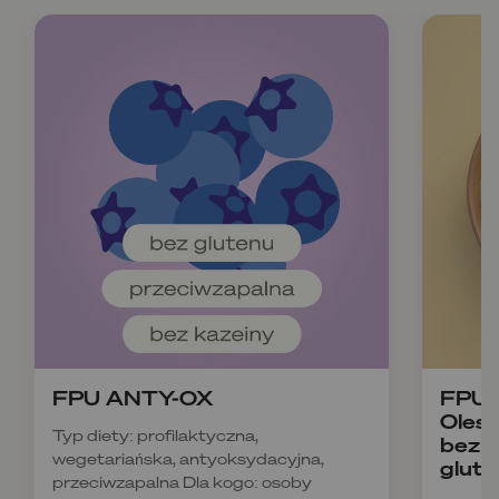
FPU ANTY-OX
FPU B
Olesz
Typ diety: profilaktyczna,
bez k
wegetariańska, antyoksydacyjna,
glute
przeciwzapalna Dla kogo: osoby