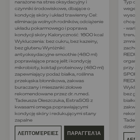
narażone na stres oksydacyjny i
Typ die
czynniki środowiskowe, dbające o
wegetar
kondycję skóry i układ trawienny Cel:
wysoko
eliminacja wolnych rodników, odciążenie
chcące
układu pokarmowego i poprawa
- wari
kondycji skóry Kaloryczność: 1600 kcal
trenują
Wykluczenia: bez cukru, bez kazeiny,
zmniejs
bez glutenu Wyróżniki:
zachowa
antyoksydacyjne smoothie (480 ml)
REDUKC
poprawiające pracę jelit i kondycję
organi
mikrobioty, koktajl proteinowy (480 ml)
przy ak
zapewniający podaż białka, roślinna
SPORT,
przekąska błonnikowa, zakwas
REDUKC
buraczany i mieszanki ziołowe
Wyklucz
rekomendowane przez dr. n.med.
bez glu
Tadeusza Oleszczuka, EstraSOS z
białkow
kwasami omega poprawiającymi
zakwas
kondycję skóry i redukującymi stany
rekome
zapalne
Tadeus
dzienn
ΛΕΠΤΟΜΈΡΕΙΕΣ
ΠΑΡΑΓΓΕΛΊΑ
ΛΕΠ