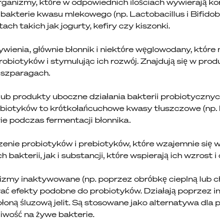
ganizmy, które w odpowiednich ilościach wywierają k
 bakterie kwasu mlekowego (np. Lactobacillus i Bifidob
h takich jak jogurty, kefiry czy kiszonki.
ywienia, głównie błonnik i niektóre węglowodany, które n
obiotyków i stymulując ich rozwój. Znajdują się w prod
i szparagach.
lub produkty uboczne działania bakterii probiotycznyc
biotyków to krótkołańcuchowe kwasy tłuszczowe (np.
e podczas fermentacji błonnika.
enie probiotyków i prebiotyków, które wzajemnie się w
akterii, jak i substancji, które wspierają ich wzrost i 
izmy inaktywowane (np. poprzez obróbkę cieplną lub c
ać efekty podobne do probiotyków. Działają poprzez i
łoną śluzową jelit. Są stosowane jako alternatywa dla 
liwość na żywe bakterie.