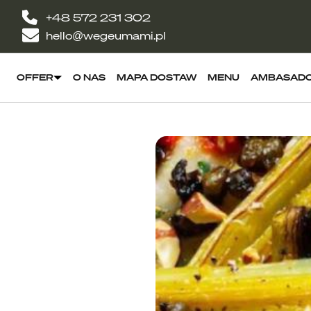
+48 572 231 302
hello@wegeumami.pl
OFFER
O NAS
MAPA DOSTAW
MENU
AMBASAD