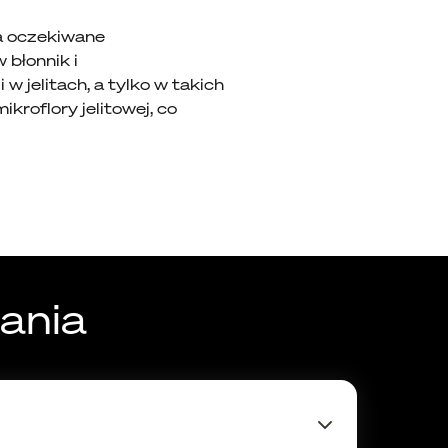
ła oczekiwane
błonnik i
 jelitach, a tylko w takich
roflory jelitowej, co
ania