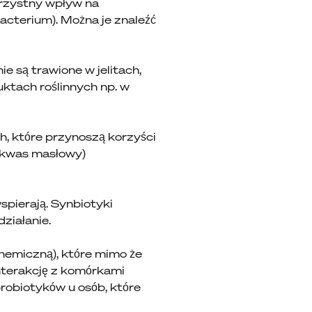
orzystny wpływ na
acterium). Można je znaleźć
ie są trawione w jelitach,
uktach roślinnych np. w
h, które przynoszą korzyści
 kwas masłowy)
spierają. Synbiotyki
działanie.
hemiczną), które mimo że
nterakcję z komórkami
probiotyków u osób, które