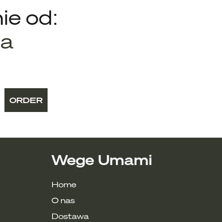
ie od:
 liście szałwii, skrzyp polny)
ia
ć sobie energii na resztę dnia; owoce
ORDER
Wege Umami
Home
tek)
O nas
Dostawa