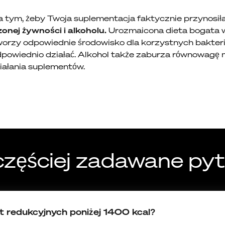
 na tym, żeby Twoja suplementacja faktycznie przynosi
onej żywności i alkoholu.
Urozmaicona dieta bogata w 
orzy odpowiednie środowisko dla korzystnych bakterii w
owiednio działać. Alkohol także zaburza równowagę mik
iałania suplementów.
częściej zadawane pyt
 redukcyjnych poniżej 1400 kcal?