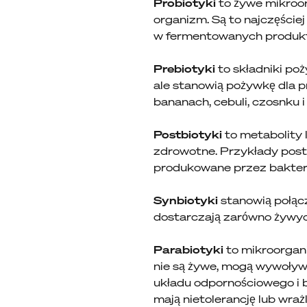
Probiotyki
to żywe mikroor
organizm. Są to najczęściej
w fermentowanych produktac
Prebiotyki
to składniki poż
ale stanowią pożywkę dla pr
bananach, cebuli, czosnku 
Postbiotyki
to metabolity 
zdrowotne. Przykłady post
produkowane przez bakteri
Synbiotyki
stanowią połącz
dostarczają zarówno żywych b
Parabiotyki
to mikroorgan
nie są żywe, mogą wywoływ
układu odpornościowego i b
mają nietolerancję lub wraż