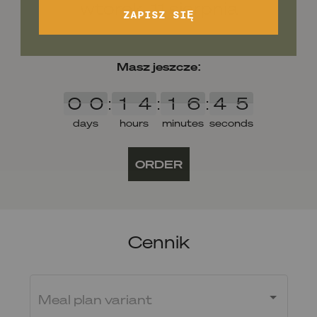
wtorek, 11 sierpnia
ZAPISZ SIĘ
Masz jeszcze:
0
0
1
4
1
6
4
5
0
0
:
1
4
:
1
6
:
4
5
days
hours
minutes
seconds
ORDER
Cennik
Meal plan variant