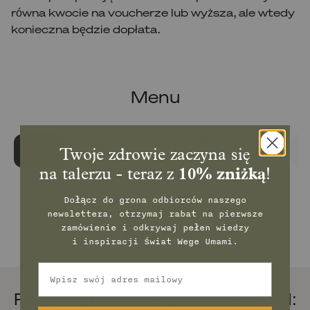
równa kwocie na voucherze lub wyższa, ale wtedy
konieczna będzie dopłata.
Menu
Mo
Tu
We
Th
Fr
Twoje zdrowie zaczyna się
3.08
4.08
5.08
6.08
7.08
8
na talerzu - teraz z
10% zniżką
!
No menu
Dołącz do grona odbiorców naszego
newslettera, otrzymaj rabat na pierwsze
ORDER
zamówienie
i odkrywaj pełen wiedzy
i inspiracji świat Wege Umami.
Email
Rozpocznij swoje zamówienie od: