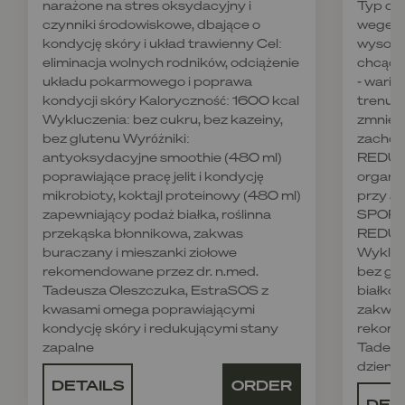
narażone na stres oksydacyjny i
Typ die
czynniki środowiskowe, dbające o
wegetar
kondycję skóry i układ trawienny Cel:
wysoko
eliminacja wolnych rodników, odciążenie
chcące
układu pokarmowego i poprawa
- wari
kondycji skóry Kaloryczność: 1600 kcal
trenują
Wykluczenia: bez cukru, bez kazeiny,
zmniejs
bez glutenu Wyróżniki:
zachowa
antyoksydacyjne smoothie (480 ml)
REDUKC
poprawiające pracę jelit i kondycję
organi
mikrobioty, koktajl proteinowy (480 ml)
przy ak
zapewniający podaż białka, roślinna
SPORT,
przekąska błonnikowa, zakwas
REDUKC
buraczany i mieszanki ziołowe
Wyklucz
rekomendowane przez dr. n.med.
bez glu
Tadeusza Oleszczuka, EstraSOS z
białkow
kwasami omega poprawiającymi
zakwas
kondycję skóry i redukującymi stany
rekome
zapalne
Tadeus
dzienn
DETAILS
ORDER
DET