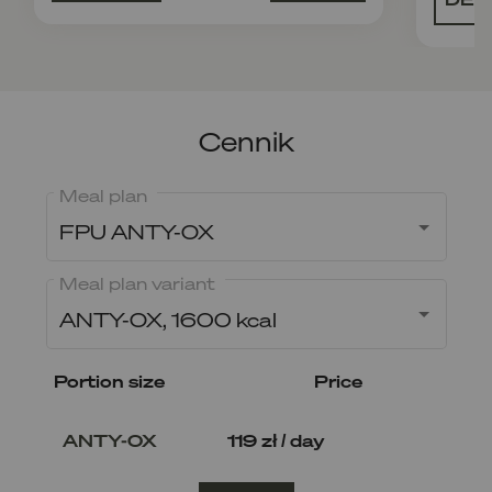
Cennik
Meal plan
FPU ANTY-OX
Meal plan variant
ANTY-OX, 1600 kcal
Portion size
Price
ANTY-OX
119 zł / day