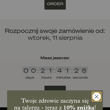
ORDER
Rozpocznij swoje zamówienie od:
wtorek, 11 sierpnia
Masz jeszcze:
0
0
2
1
4
1
2
8
0
0
:
2
1
:
4
1
:
2
8
days
hours
minutes
seconds
ORDER
Twoje zdrowie zaczyna się
na talerzu - teraz z
10% zniżką
!