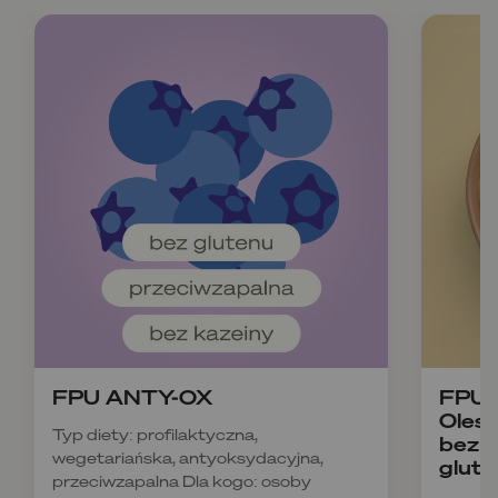
FPU ANTY-OX
FPU B
Olesz
Typ diety: profilaktyczna,
bez k
wegetariańska, antyoksydacyjna,
glute
przeciwzapalna Dla kogo: osoby