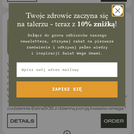
Twoje zdrowie zaczyna się
WEGE bez laktozy
na talerzu - teraz z
10% zniżką
!
Dołącz do grona odbiorców naszego
newslettera, otrzymaj rabat na pierwsze
zamówienie
i odkrywaj pełen wiedzy
i inspiracji świat Wege Umami.
WEGETARIAŃSKA BEZ LAKTOZY * Typ diety:
Email
wegetariańska * Dla kogo: osoby niejedzące mięsa z
nietolerancją laktozy * Cel: zdrowe odżywianie bez
mięsa i bez nabiału z laktozą * Zawiera: jaja, nabiał
ZAPISZ SIĘ
bezlaktozowy, rośliny strączkowe, warzywa, owoce *
Wykluczenia: bez mięsa, bez ryb, bez laktozy, bez cukru
* Wyróżnik: odpowiednia przy nietolerancji laktozy,
codziennie EstraSOS z dzienną porcją kwasów omega *
DETAILS
ORDER