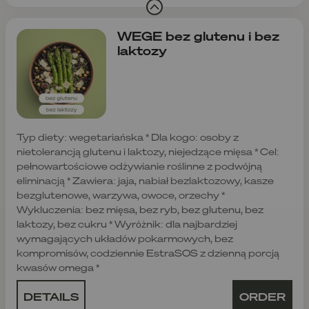
WEGE bez glutenu i bez
laktozy
Typ diety: wegetariańska * Dla kogo: osoby z
nietolerancją glutenu i laktozy, niejedzące mięsa * Cel:
pełnowartościowe odżywianie roślinne z podwójną
eliminacją * Zawiera: jaja, nabiał bezlaktozowy, kasze
bezglutenowe, warzywa, owoce, orzechy *
Wykluczenia: bez mięsa, bez ryb, bez glutenu, bez
laktozy, bez cukru * Wyróżnik: dla najbardziej
wymagających układów pokarmowych, bez
kompromisów, codziennie EstraSOS z dzienną porcją
kwasów omega *
DETAILS
ORDER