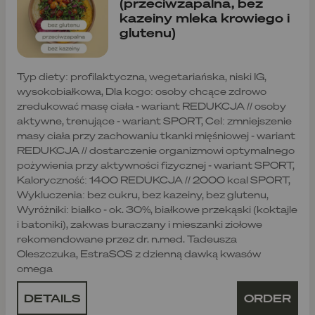
(przeciwzapalna, bez
kazeiny mleka krowiego i
glutenu)
Typ diety: profilaktyczna, wegetariańska, niski IG,
wysokobiałkowa, Dla kogo: osoby chcące zdrowo
zredukować masę ciała - wariant REDUKCJA // osoby
aktywne, trenujące - wariant SPORT, Cel: zmniejszenie
masy ciała przy zachowaniu tkanki mięśniowej - wariant
REDUKCJA // dostarczenie organizmowi optymalnego
pożywienia przy aktywności fizycznej - wariant SPORT,
Kaloryczność: 1400 REDUKCJA // 2000 kcal SPORT,
Wykluczenia: bez cukru, bez kazeiny, bez glutenu,
Wyróżniki: białko - ok. 30%, białkowe przekąski (koktajle
i batoniki), zakwas buraczany i mieszanki ziołowe
rekomendowane przez dr. n.med. Tadeusza
Oleszczuka, EstraSOS z dzienną dawką kwasów
omega
DETAILS
ORDER