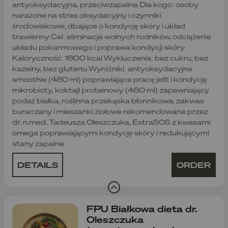
antyoksydacyjna, przeciwzapalna Dla kogo: osoby
narażone na stres oksydacyjny i czynniki
środowiskowe, dbające o kondycję skóry i układ
trawienny Cel: eliminacja wolnych rodników, odciążenie
układu pokarmowego i poprawa kondycji skóry
Kaloryczność: 1600 kcal Wykluczenia: bez cukru, bez
kazeiny, bez glutenu Wyróżniki: antyoksydacyjne
smoothie (480 ml) poprawiające pracę jelit i kondycję
mikrobioty, koktajl proteinowy (480 ml) zapewniający
podaż białka, roślinna przekąska błonnikowa, zakwas
buraczany i mieszanki ziołowe rekomendowane przez
dr. n.med. Tadeusza Oleszczuka, EstraSOS z kwasami
omega poprawiającymi kondycję skóry i redukującymi
stany zapalne
DETAILS
ORDER
FPU Białkowa dieta dr.
Oleszczuka