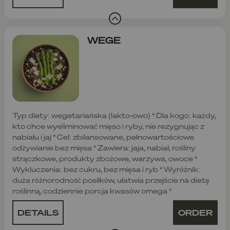
WEGE
Typ diety: wegetariańska (lakto-owo) * Dla kogo: każdy,
kto chce wyeliminować mięso i ryby, nie rezygnując z
nabiału i jaj * Cel: zbilansowane, pełnowartościowe
odżywianie bez mięsa * Zawiera: jaja, nabiał, rośliny
strączkowe, produkty zbożowe, warzywa, owoce *
Wykluczenia: bez cukru, bez mięsa i ryb * Wyróżnik:
duża różnorodność posiłków, ułatwia przejście na dietę
roślinną, codziennie porcja kwasów omega *
DETAILS
ORDER