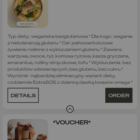
Typ diety: wegańska bezglutenowa * Dla kogo: weganie
z nietolerancją glutenu * Cel: pełnowartościowe
żywienie roślinne z wykluczeniem glutenu * Zawiera:
warzywa, owoce, ryż, komosa ryżowa, kasza gryczana,
amarantus, rośliny strączkowe, tofu * Wykluczenia: bez
produktów odzwierzęcych, bez glutenu, bez cukru *
Wyróżnik: najbardziej eliminacyjny wariant diety,
codziennie EstraSOS z dzienną dawką kwasów omega *
DETAILS
ORDER
*VOUCHER*