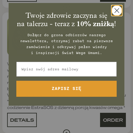
Twoje zdrowie zaczyna się
WEGE bez laktozy
na talerzu - teraz z
10% zniżką
!
Dołącz do grona odbiorców naszego
newslettera, otrzymaj rabat na pierwsze
zamówienie
i odkrywaj pełen wiedzy
i inspiracji świat Wege Umami.
WEGETARIAŃSKA BEZ LAKTOZY * Typ diety:
Email
wegetariańska * Dla kogo: osoby niejedzące mięsa z
nietolerancją laktozy * Cel: zdrowe odżywianie bez
mięsa i bez nabiału z laktozą * Zawiera: jaja, nabiał
ZAPISZ SIĘ
bezlaktozowy, rośliny strączkowe, warzywa, owoce *
Wykluczenia: bez mięsa, bez ryb, bez laktozy, bez cukru
* Wyróżnik: odpowiednia przy nietolerancji laktozy,
codziennie EstraSOS z dzienną porcją kwasów omega *
DETAILS
ORDER