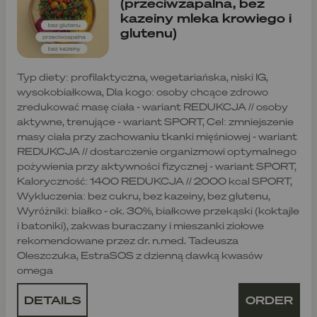
(przeciwzapalna, bez
kazeiny mleka krowiego i
glutenu)
Typ diety: profilaktyczna, wegetariańska, niski IG,
wysokobiałkowa, Dla kogo: osoby chcące zdrowo
zredukować masę ciała - wariant REDUKCJA // osoby
aktywne, trenujące - wariant SPORT, Cel: zmniejszenie
masy ciała przy zachowaniu tkanki mięśniowej - wariant
REDUKCJA // dostarczenie organizmowi optymalnego
pożywienia przy aktywności fizycznej - wariant SPORT,
Kaloryczność: 1400 REDUKCJA // 2000 kcal SPORT,
Wykluczenia: bez cukru, bez kazeiny, bez glutenu,
Wyróżniki: białko - ok. 30%, białkowe przekąski (koktajle
i batoniki), zakwas buraczany i mieszanki ziołowe
rekomendowane przez dr. n.med. Tadeusza
Oleszczuka, EstraSOS z dzienną dawką kwasów
omega
DETAILS
ORDER