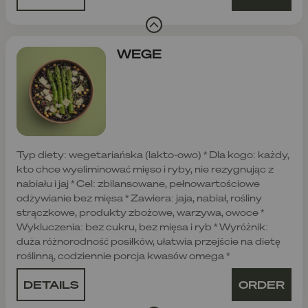
WEGE
Typ diety: wegetariańska (lakto-owo) * Dla kogo: każdy,
kto chce wyeliminować mięso i ryby, nie rezygnując z
nabiału i jaj * Cel: zbilansowane, pełnowartościowe
odżywianie bez mięsa * Zawiera: jaja, nabiał, rośliny
strączkowe, produkty zbożowe, warzywa, owoce *
Wykluczenia: bez cukru, bez mięsa i ryb * Wyróżnik:
duża różnorodność posiłków, ułatwia przejście na dietę
roślinną, codziennie porcja kwasów omega *
DETAILS
ORDER