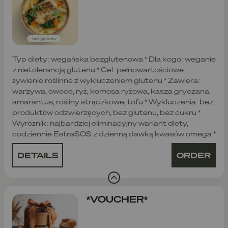
Typ diety: wegańska bezglutenowa * Dla kogo: weganie
z nietolerancją glutenu * Cel: pełnowartościowe
żywienie roślinne z wykluczeniem glutenu * Zawiera:
warzywa, owoce, ryż, komosa ryżowa, kasza gryczana,
amarantus, rośliny strączkowe, tofu * Wykluczenia: bez
produktów odzwierzęcych, bez glutenu, bez cukru *
Wyróżnik: najbardziej eliminacyjny wariant diety,
codziennie EstraSOS z dzienną dawką kwasów omega *
DETAILS
ORDER
*VOUCHER*