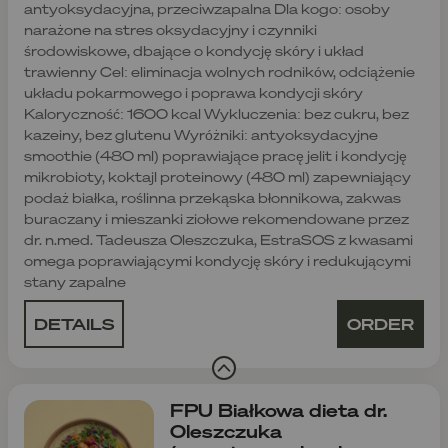
antyoksydacyjna, przeciwzapalna Dla kogo: osoby
narażone na stres oksydacyjny i czynniki
środowiskowe, dbające o kondycję skóry i układ
trawienny Cel: eliminacja wolnych rodników, odciążenie
układu pokarmowego i poprawa kondycji skóry
Kaloryczność: 1600 kcal Wykluczenia: bez cukru, bez
kazeiny, bez glutenu Wyróżniki: antyoksydacyjne
smoothie (480 ml) poprawiające pracę jelit i kondycję
mikrobioty, koktajl proteinowy (480 ml) zapewniający
podaż białka, roślinna przekąska błonnikowa, zakwas
buraczany i mieszanki ziołowe rekomendowane przez
dr. n.med. Tadeusza Oleszczuka, EstraSOS z kwasami
omega poprawiającymi kondycję skóry i redukującymi
stany zapalne
DETAILS
ORDER
FPU Białkowa dieta dr.
Oleszczuka