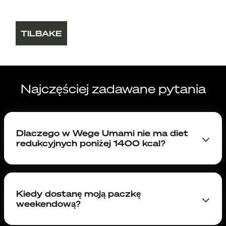
TILBAKE
Najczęściej zadawane pytania
Dlaczego w Wege Umami nie ma diet
redukcyjnych poniżej 1400 kcal?
Diety, które dostarczają dziennie mniej niż 1400
kcal są bardzo niskokaloryczne i mogą nie
zapewnić organizmowi wystarczającej ilości
Kiedy dostanę moją paczkę
składników odżywczych potrzebnych do
weekendową?
prawidłowego funkcjonowania.
Niedobory białka, zdrowych tłuszczów, witamin i
Dostawy diet na soboty i niedziele realizowane