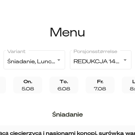
Menu
Variant
Porsjonsstørrelse
Śniadanie, Lunch dwudaniowy, Kolacja
REDUKCJA 1400 kcal
On.
To.
Fr.
5.08
6.08
7.08
8
Śniadanie
cą ciecierzycą i nasionami konopi, surówka w