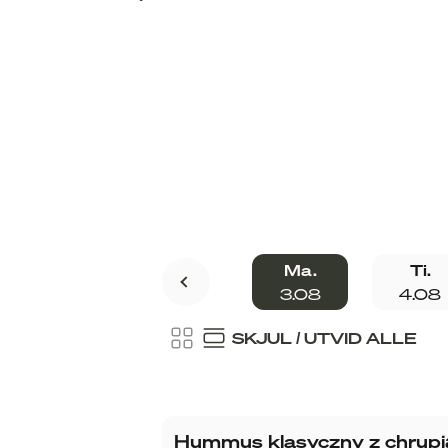
Ma.
Ti.
3.08
4.08
SKJUL / UTVID ALLE
Hummus klasyczny z chrupią