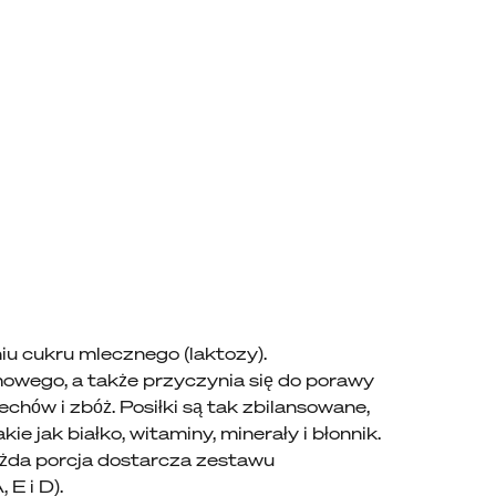
iu cukru mlecznego (laktozy).
owego, a także przyczynia się do porawy
chów i zbóż. Posiłki są tak zbilansowane,
 jak białko, witaminy, minerały i błonnik.
ażda porcja dostarcza zestawu
E i D).