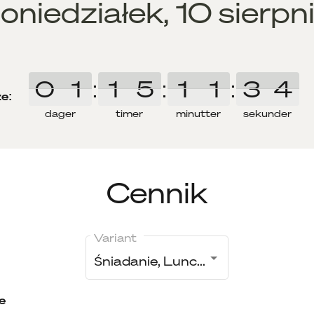
oniedziałek, 10 sierpn
0
0
1
1
:
1
1
5
5
:
1
1
1
1
:
3
3
3
3
e:
dager
timer
minutter
sekunder
Cennik
Variant
Śniadanie, Lunch dwudaniowy, Kolacja
e