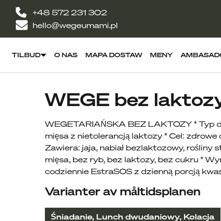
+48 572 231 302
hello@wegeumami.pl
TILBUD
O NAS
MAPA DOSTAW
MENY
AMBASAD
WEGE bez laktoz
WEGETARIAŃSKA BEZ LAKTOZY * Typ diety:
mięsa z nietolerancją laktozy * Cel: zdrowe 
Zawiera: jaja, nabiał bezlaktozowy, roślin
mięsa, bez ryb, bez laktozy, bez cukru * Wy
codziennie EstraSOS z dzienną porcją kw
Varianter av måltidsplanen
Śniadanie, Lunch dwudaniowy, Kolacja