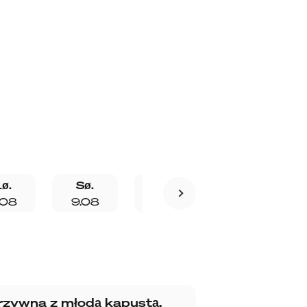
Lø.
Sø.
Ma.
Ti.
.08
9.08
10.08
11.08
arzywna z młodą kapustą,