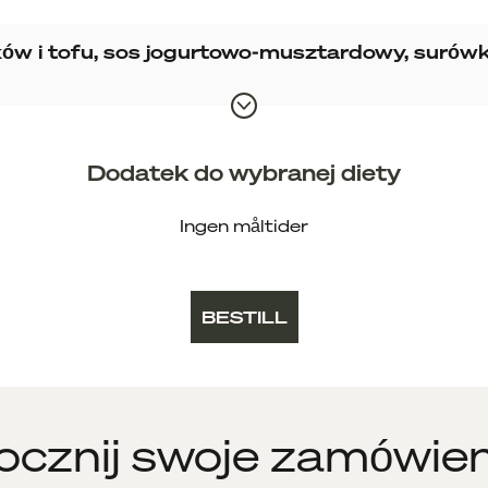
ków i tofu, sos jogurtowo-musztardowy, surów
Dodatek do wybranej diety
Ingen måltider
BESTILL
cznij swoje zamówien