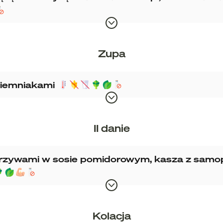
Zupa
ziemniakami
II danie
rzywami w sosie pomidorowym, kasza z samops
Kolacja