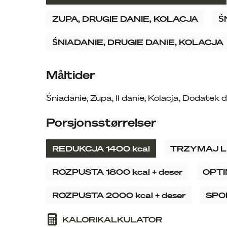
ZUPA, DRUGIE DANIE, KOLACJA
Ś
ŚNIADANIE, DRUGIE DANIE, KOLACJA
Måltider
Śniadanie
,
Zupa
,
II danie
,
Kolacja
,
Dodatek d
Porsjonsstørrelser
REDUKCJA 1400 kcal
TRZYMAJ LI
ROZPUSTA 1800 kcal + deser
OPTI
ROZPUSTA 2000 kcal + deser
SPO
KALORIKALKULATOR