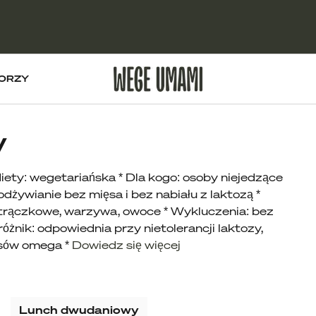
ORZY
y
 wegetariańska * Dla kogo: osoby niejedzące
odżywianie bez mięsa i bez nabiału z laktozą *
y strączkowe, warzywa, owoce * Wykluczenia: bez
różnik: odpowiednia przy nietolerancji laktozy,
asów omega *
Dowiedz się więcej
Lunch dwudaniowy