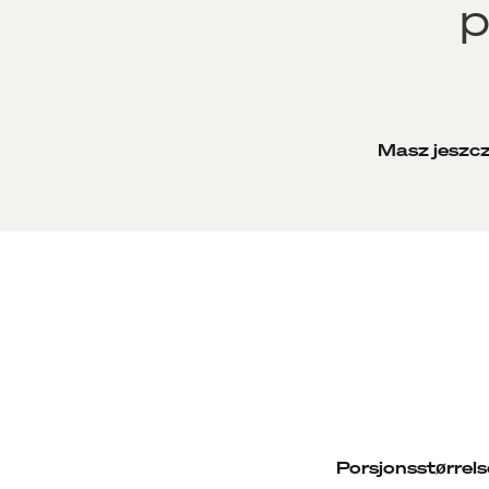
p
Masz jeszcz
Porsjonsstørrels