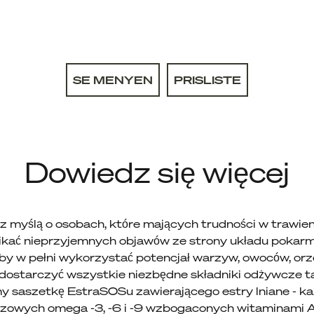
SE MENYEN
PRISLISTE
Dowiedz się więcej
z myślą o osobach, które mających trudności w trawien
ikać nieprzyjemnych objawów ze strony układu pokarm
eby w pełni wykorzystać potencjał warzyw, owoców, orze
starczyć wszystkie niezbędne składniki odżywcze takie
my saszetkę EstraSOSu zawierającego estry lniane - k
owych omega -3, -6 i -9 wzbogaconych witaminami A, 