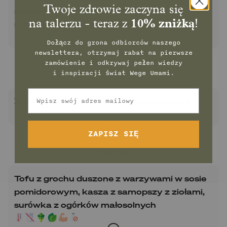
Twoje zdrowie zaczyna się
nasionami konopi, surówka warzywna z
młodą kapustą, nachosy pszenne
na talerzu - teraz z
10% zniżką
!
Dołącz do grona odbiorców naszego
newslettera, otrzymaj rabat na pierwsze
zamówienie
i odkrywaj pełen wiedzy
i inspiracji świat Wege Umami.
Zupa
Email
Zupa jarzynowa z młodymi ziemniakami
ZAPISZ SIĘ
II danie
Tofu z grochu duszone z warzywami w sosie
pomidorowym, kasza z samopszy z ziołami,
surówka z ogórków małosolnych