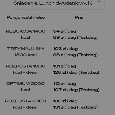
Śniadanie, Lunch dwudaniowy, Kolacja
Porsjonsstørrelse
Pris
REDUKCJA 1400
94 zł / dag
kcal
89 zł / dag (Testdag)
TRZYMAJ LINIĘ
103 zł / dag
1800 kcal
98 zł / dag (Testdag)
ROZPUSTA 1800
131 zł / dag
kcal + deser
126 zł / dag (Testdag)
OPTIMUM 2000
112 zł / dag
kcal
107 zł / dag (Testdag)
ROZPUSTA 2000
136 zł / dag
kcal + deser
131 zł / dag (Testdag)