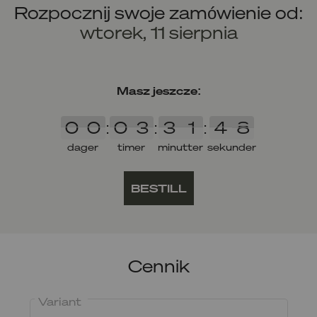
Rozpocznij swoje zamówienie od:
wtorek, 11 sierpnia
Masz jeszcze:
0
0
0
3
3
1
4
7
0
0
:
0
3
:
3
1
:
4
7
dager
timer
minutter
sekunder
BESTILL
Cennik
Variant