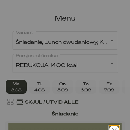
Menu
Variant
Śniadanie, Lunch dwudaniowy, Kolacja
Porsjonsstørrelse
REDUKCJA 1400 kcal
Ma.
Ti.
On.
To.
Fr.
3.08
4.08
5.08
6.08
7.08
8
SKJUL / UTVID ALLE
Śniadanie
Hummus klasyczny z chrupiącą ciecierzycą i