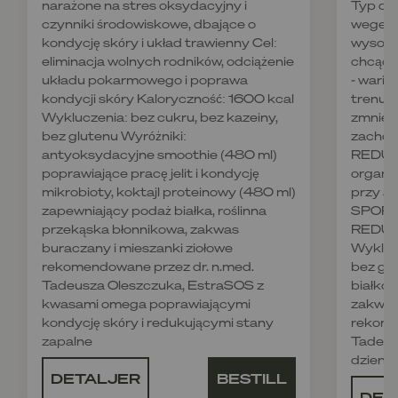
narażone na stres oksydacyjny i
Typ die
czynniki środowiskowe, dbające o
wegetar
kondycję skóry i układ trawienny Cel:
wysoko
eliminacja wolnych rodników, odciążenie
chcące
układu pokarmowego i poprawa
- wari
kondycji skóry Kaloryczność: 1600 kcal
trenują
Wykluczenia: bez cukru, bez kazeiny,
zmniejs
bez glutenu Wyróżniki:
zachowa
antyoksydacyjne smoothie (480 ml)
REDUKC
poprawiające pracę jelit i kondycję
organi
mikrobioty, koktajl proteinowy (480 ml)
przy ak
zapewniający podaż białka, roślinna
SPORT,
przekąska błonnikowa, zakwas
REDUKC
buraczany i mieszanki ziołowe
Wyklucz
rekomendowane przez dr. n.med.
bez glu
Tadeusza Oleszczuka, EstraSOS z
białkow
kwasami omega poprawiającymi
zakwas
kondycję skóry i redukującymi stany
rekome
zapalne
Tadeus
dzienn
DETALJER
BESTILL
DET