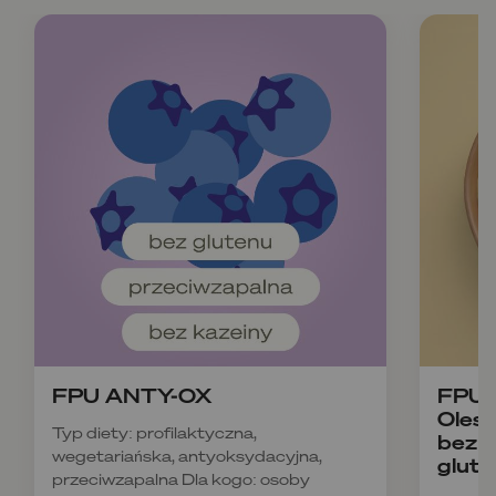
FPU ANTY-OX
FPU B
Olesz
Typ diety: profilaktyczna,
bez k
wegetariańska, antyoksydacyjna,
glute
przeciwzapalna Dla kogo: osoby