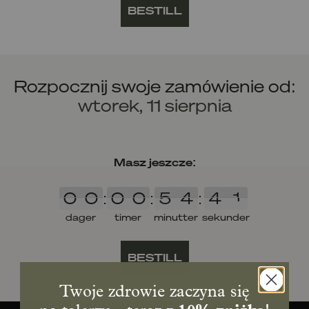
BESTILL
Rozpocznij swoje zamówienie od:
wtorek, 11 sierpnia
Masz jeszcze:
0
0
0
0
5
4
4
1
0
0
:
0
0
:
5
4
:
4
1
dager
timer
minutter
sekunder
BESTILL
Twoje zdrowie zaczyna się