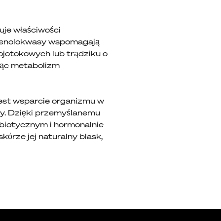
uje właściwości
i fenolokwasy wspomagają
jotokowych lub trądziku o
jąc metabolizm
 jest wsparcie organizmu w
ry. Dzięki przemyślanemu
ebiotycznym i hormonalnie
órze jej naturalny blask,