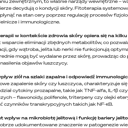
niu zewnętrznym, to właśnie narządy wewnętrzne – wątro
erze decydują o kondycji skóry. Fitoterapia systemowa,
łynąć na stan cery poprzez regulację procesów fizjolo
ielnicze i immunologiczne.
erapii w kontekście zdrowia skóry opiera się na kilk
t wsparcie eliminacji zbędnych metabolitów, co pozwala
i, gdy wątroba, jelita lub nerki nie funkcjonują optym
średnie mogą być wydalane przez skórę, prowadząc d
nasilenia objawów łuszczycy.
wpływ ziół na szlaki zapalne i odpowiedź immunologi
powe zapalenie skóry czy łuszczyca, charakteryzuje s
ział cytokiny prozapalne, takie jak TNF-alfa, IL-1β cz
zych – flawonoidy, polifenole, triterpeny czy olejki e
ość czynników transkrypcyjnych takich jak NF-κB.
wpływ na mikrobiotę jelitową i funkcję bariery jelit
 dobrze udokumentowane znaczenie w patogenezie wie