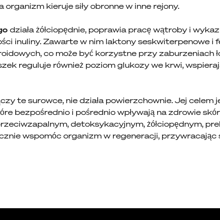
a organizm kieruje siły obronne w inne rejony.
go
działa żółciopędnie, poprawia pracę wątroby i wykaz
ości inuliny. Zawarte w nim laktony seskwiterpenowe 
idowych, co może być korzystne przy zaburzeniach ło
zek reguluje również poziom glukozy we krwi, wspiera
ączy te surowce, nie działa powierzchownie. Jej celem
óre bezpośrednio i pośrednio wpływają na zdrowie skó
u przeciwzapalnym, detoksykacyjnym, żółciopędnym, pr
nie wspomóc organizm w regeneracji, przywracając sk