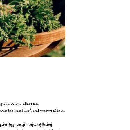
gotowała dla nas
ę warto zadbać od wewnątrz.
ielęgnacji najczęściej