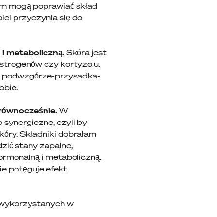
ym mogą poprawiać skład
lei przyczynia się do
 i metaboliczną.
Skóra jest
estrogenów czy kortyzolu.
oś podwzgórze-przysadka-
obie.
 równocześnie.
W
 synergiczne, czyli by
kóry. Składniki dobrałam
zić stany zapalne,
ormonalną i metaboliczną.
ie potęguje efekt
w wykorzystanych w