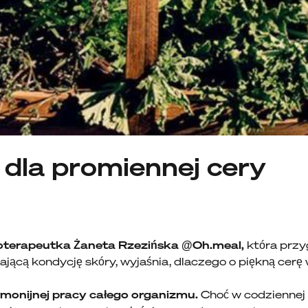
 dla promiennej cery
itoterapeutka Żaneta Rzezińska @Oh.meal,
która przy
jącą kondycję skóry, wyjaśnia, dlaczego o piękną cer
rmonijnej pracy całego organizmu.
Choć w codziennej p