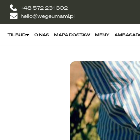
+48 572 231 302
hello@wegeumami.pl
TILBUD
O NAS
MAPA DOSTAW
MENY
AMBASAD