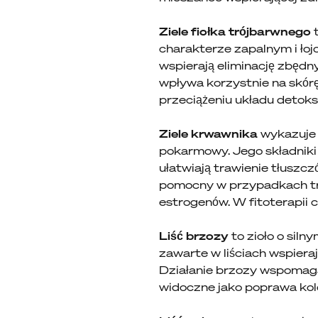
Ziele fiołka trójbarwnego
t
charakterze zapalnym i łoj
wspierają eliminację zbędny
wpływa korzystnie na skórę
przeciążeniu układu detok
Ziele krwawnika
wykazuje d
pokarmowy. Jego składniki a
ułatwiają trawienie tłuszc
pomocny w przypadkach tr
estrogenów. W fitoterapii
Liść brzozy
to zioło o sil
zawarte w liściach wspieraj
Działanie brzozy wspomag
widoczne jako poprawa kolor