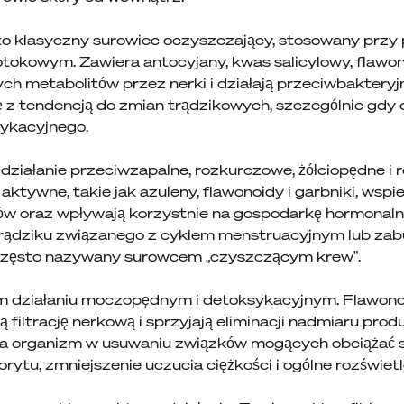
o klasyczny surowiec oczyszczający, stosowany przy
otokowym. Zawiera antocyjany, kwas salicylowy, flawono
ch metabolitów przez nerki i działają przeciwbakteryjn
 z tendencją do zmian trądzikowych, szczególnie gdy o
sykacyjnego.
ziałanie przeciwzapalne, rozkurczowe, żółciopędne i r
ktywne, takie jak azuleny, flawonoidy i garbniki, wspi
zów oraz wpływają korzystnie na gospodarkę hormonaln
ądziku związanego z cyklem menstruacyjnym lub zab
 często nazywany surowcem „czyszczącym krew”.
nym działaniu moczopędnym i detoksykacyjnym. Flawonoi
ą filtrację nerkową i sprzyjają eliminacji nadmiaru pro
a organizm w usuwaniu związków mogących obciążać s
ytu, zmniejszenie uczucia ciężkości i ogólne rozświetl