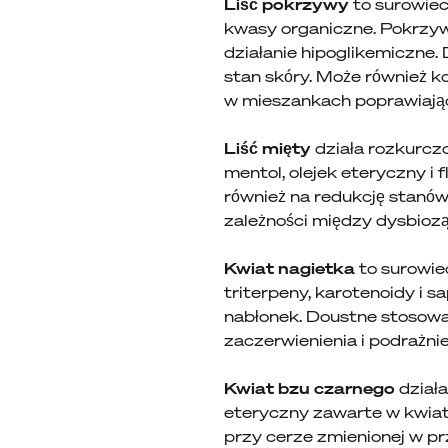
Liść pokrzywy
to surowiec
kwasy organiczne. Pokrzywa
działanie hipoglikemiczne.
stan skóry. Może również k
w mieszankach poprawiając
Liść mięty
działa rozkurczo
mentol, olejek eteryczny i 
również na redukcję stanó
zależności między dysbiozą
Kwiat nagietka
to surowie
triterpeny, karotenoidy i s
nabłonek. Doustne stosowan
zaczerwienienia i podrażni
Kwiat bzu czarnego
działa
eteryczny zawarte w kwiat
przy cerze zmienionej w pr