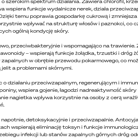
 o szerokim spektrum działania. Zawiera chlorofil, krze
 wspiera funkcje wydalnicze nerek, działa przeciwzap
 Dzięki temu poprawia gospodarkę cukrową i zmniejsza
orzystnie wpływać na strukturę włosów i paznokci, co 
ych ogólną kondycję skóry.
wo, przeciwbakteryjnie i wspomagająco na trawienie. Z
flawonoidy – wspierają funkcje żołądka, trzustki i dróg
w zapalnych w obrębie przewodu pokarmowego, co może
 jelit a problemami skórnymi.
c o działaniu przeciwzapalnym, regenerującym i imm
aponiny, wspiera gojenie, łagodzi nadreaktywność skóry 
ie nagietka wpływa korzystnie na osoby z cerą wrażli
eń.
 napotnie, detoksykacyjnie i przeciwzapalnie. Antocyjan
ach wspierają eliminację toksyn i funkcje immunologi
zebiegu infekcji lub stanów zapalnych górnych dróg o