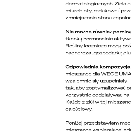
dermatologicznych. Zioła 
mikrobioty, redukować przep
zmniejszenia stanu zapal
Nie można również pominą
tkanką hormonalnie aktywną
Rośliny lecznicze mogą po
nadnercza, gospodarkę glu
Odpowiednia kompozycja r
mieszance dla WEGE UMAMI p
wzajemnie się uzupełniały 
tak, aby zoptymalizować pr
korzystnie oddziaływać na 
Każde z ziół w tej mieszanc
całościowy.
Poniżej przedstawiam mech
mieszance wspierającej zd