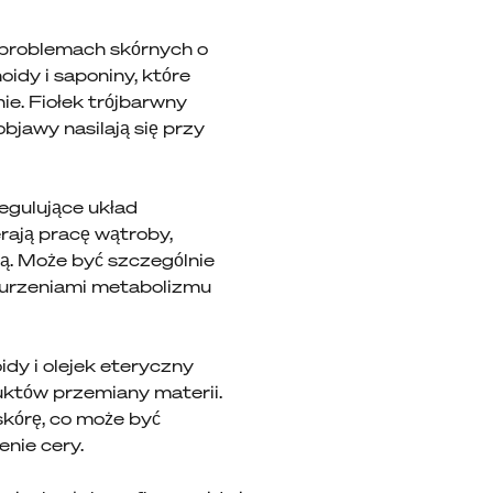
 problemach skórnych o
idy i saponiny, które
ie. Fiołek trójbarwny
bjawy nasilają się przy
egulujące układ
erają pracę wątroby,
ą. Może być szczególnie
urzeniami metabolizmu
dy i olejek eteryczny
duktów przemiany materii.
kórę, co może być
enie cery.