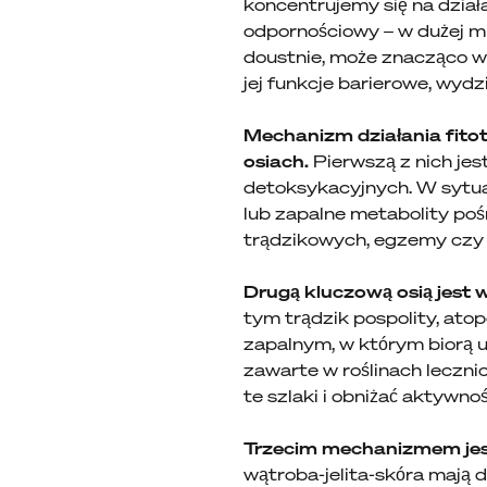
koncentrujemy się na działa
odpornościowy – w dużej mi
doustnie, może znacząco wp
jej funkcje barierowe, wydz
Mechanizm działania fitot
osiach.
Pierwszą z nich jes
detoksykacyjnych. W sytuacj
lub zapalne metabolity po
trądzikowych, egzemy czy 
Drugą kluczową osią jest 
tym trądzik pospolity, ato
zapalnym, w którym biorą ud
zawarte w roślinach lecznic
te szlaki i obniżać aktywn
Trzecim mechanizmem jest 
wątroba-jelita-skóra mają