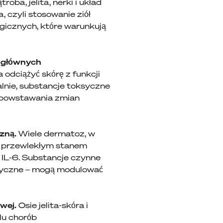
ba, jelita, nerki i układ
 czyli stosowanie ziół
gicznych, które warunkują
u głównych
 odciążyć skórę z funkcji
alnie, substancje toksyczne
o powstawania zmian
czną.
Wiele dermatoz, w
ię przewlekłym stanem
y IL-6. Substancje czynne
teryczne – mogą modulować
owej.
Osie jelita-skóra i
lu chorób