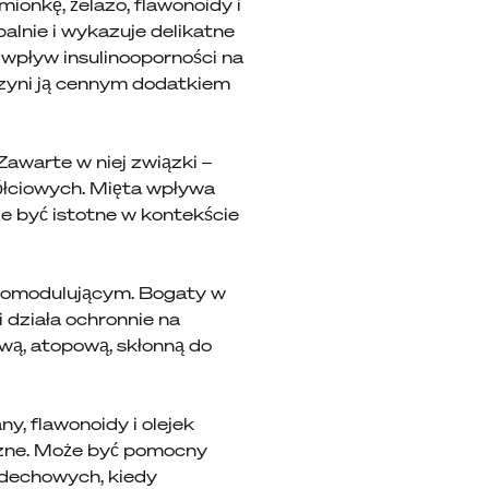
mionkę, żelazo, flawonoidy i
alnie i wykazuje delikatne
 wpływ insulinooporności na
czyni ją cennym dodatkiem
awarte w niej związki –
 żółciowych. Mięta wpływa
 być istotne w kontekście
unomodulującym. Bogaty w
i działa ochronnie na
wą, atopową, skłonną do
y, flawonoidy i olejek
czne. Może być pomocny
ddechowych, kiedy