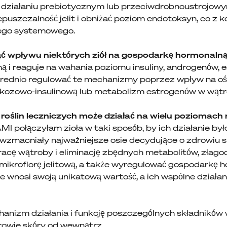
o działaniu prebiotycznym lub przeciwdrobnoustrojow
uszczalność jelit i obniżać poziom endotoksyn, co z ko
nego systemowego.
ć wpływu niektórych ziół na gospodarkę hormonalną
 i reaguje na wahania poziomu insuliny, androgenów, 
średnio regulować te mechanizmy poprzez wpływ na 
kozowo-insulinową lub metabolizm estrogenów w wątr
oślin leczniczych może działać na wielu poziomach
ołączyłam zioła w taki sposób, by ich działanie było
i wzmacniały najważniejsze osie decydujące o zdrowiu s
acę wątroby i eliminację zbędnych metabolitów, złagod
mikroflorę jelitową, a także wyregulować gospodarkę h
e wnosi swoją unikatową wartość, a ich wspólne działan
anizm działania i funkcję poszczególnych składnikó
rowie skóry od wewnątrz.