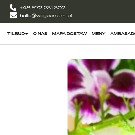
+48 572 231 302
hello@wegeumami.pl
TILBUD
O NAS
MAPA DOSTAW
MENY
AMBASAD