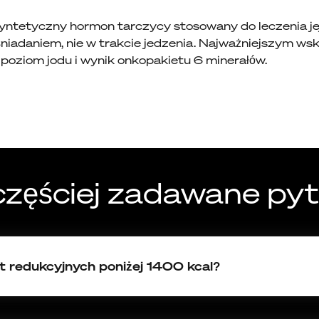
yntetyczny hormon tarczycy stosowany do leczenia jej
śniadaniem, nie w trakcie jedzenia. Najważniejszym wsk
t poziom jodu i wynik onkopakietu 6 minerałów.
częściej zadawane pyt
 redukcyjnych poniżej 1400 kcal?
ż 1400 kcal są bardzo niskokaloryczne i mogą nie zapewnić 
rawidłowego funkcjonowania.