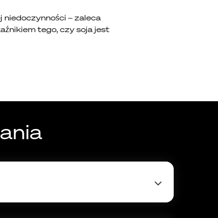
 niedoczynności – zaleca
aźnikiem tego, czy soja jest
ania
organizmowi wystarczającej ilości