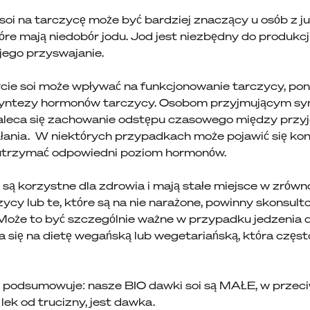
oi na tarczycę może być bardziej znaczący u osób z ju
tóre mają niedobór jodu. Jod jest niezbędny do produkc
jego przyswajanie.
ycie soi może wpływać na funkcjonowanie tarczycy, po
yntezy hormonów tarczycy. Osobom przyjmującym sy
aleca się zachowanie odstępu czasowego między przyję
ałania. W niektórych przypadkach może pojawić się ko
 utrzymać odpowiedni poziom hormonów.
 są korzystne dla zdrowia i mają stałe miejsce w zrówn
ycy lub te, które są na nie narażone, powinny skonsult
Może to być szczególnie ważne w przypadku jedzenia d
 się na dietę wegańską lub wegetariańską, która częst
 podsumowuje: nasze BIO dawki soi są MAŁE, w przec
ek od trucizny, jest dawka.