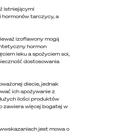
ż istniejącymi
ji hormonów tarczycy, a
nieważ izoflawony mogą
ntetyczny hormon
ciem leku a spożyciem soi,
nieczność dostosowania
oważonej diecie, jednak
ować ich spożywanie z
użych ilości produktów
o zawiera więcej bogatej w
iwwskazaniach jest mowa o