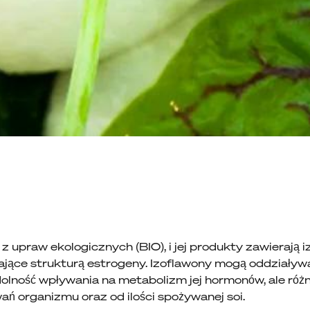
 upraw ekologicznych (BIO), i jej produkty zawierają iz
ające strukturą estrogeny. Izoflawony mogą oddziaływ
olność wpływania na metabolizm jej hormonów, ale różni
 organizmu oraz od ilości spożywanej soi.