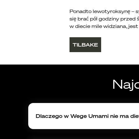
Ponadto lewotyroksynę – s
się brać pół godziny przed 
w diecie mile widziana, jes
TILBAKE
Naj
Dlaczego w Wege Umami nie ma diet
Diety, które dostarczają dziennie mniej ni
składników odżywczych potrzebnych do p