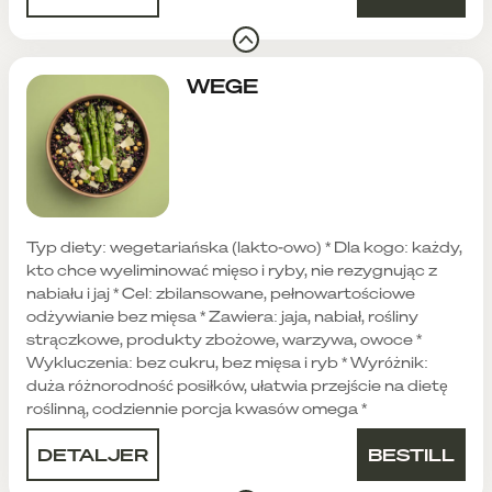
WEGE
Typ diety: wegetariańska (lakto-owo) * Dla kogo: każdy,
kto chce wyeliminować mięso i ryby, nie rezygnując z
nabiału i jaj * Cel: zbilansowane, pełnowartościowe
odżywianie bez mięsa * Zawiera: jaja, nabiał, rośliny
strączkowe, produkty zbożowe, warzywa, owoce *
Wykluczenia: bez cukru, bez mięsa i ryb * Wyróżnik:
duża różnorodność posiłków, ułatwia przejście na dietę
roślinną, codziennie porcja kwasów omega *
DETALJER
BESTILL