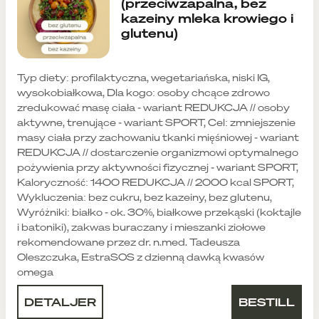
(przeciwzapalna, bez
kazeiny mleka krowiego i
glutenu)
Typ diety: profilaktyczna, wegetariańska, niski IG,
wysokobiałkowa, Dla kogo: osoby chcące zdrowo
zredukować masę ciała - wariant REDUKCJA // osoby
aktywne, trenujące - wariant SPORT, Cel: zmniejszenie
masy ciała przy zachowaniu tkanki mięśniowej - wariant
REDUKCJA // dostarczenie organizmowi optymalnego
pożywienia przy aktywności fizycznej - wariant SPORT,
Kaloryczność: 1400 REDUKCJA // 2000 kcal SPORT,
Wykluczenia: bez cukru, bez kazeiny, bez glutenu,
Wyróżniki: białko - ok. 30%, białkowe przekąski (koktajle
i batoniki), zakwas buraczany i mieszanki ziołowe
rekomendowane przez dr. n.med. Tadeusza
Oleszczuka, EstraSOS z dzienną dawką kwasów
omega
DETALJER
BESTILL