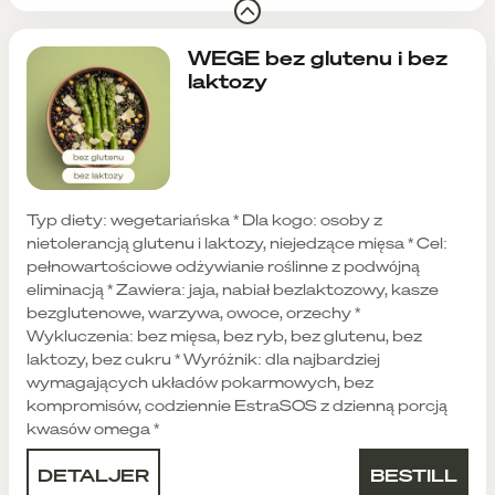
WEGE bez glutenu i bez
laktozy
Typ diety: wegetariańska * Dla kogo: osoby z
nietolerancją glutenu i laktozy, niejedzące mięsa * Cel:
pełnowartościowe odżywianie roślinne z podwójną
eliminacją * Zawiera: jaja, nabiał bezlaktozowy, kasze
bezglutenowe, warzywa, owoce, orzechy *
Wykluczenia: bez mięsa, bez ryb, bez glutenu, bez
laktozy, bez cukru * Wyróżnik: dla najbardziej
wymagających układów pokarmowych, bez
kompromisów, codziennie EstraSOS z dzienną porcją
kwasów omega *
DETALJER
BESTILL