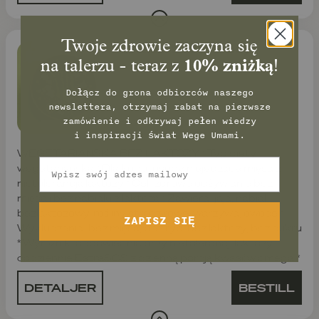
Twoje zdrowie zaczyna się
WEGE bez laktozy
na talerzu - teraz z
10% zniżką
!
Dołącz do grona odbiorców naszego
newslettera, otrzymaj rabat na pierwsze
zamówienie
i odkrywaj pełen wiedzy
i inspiracji świat Wege Umami.
WEGETARIAŃSKA BEZ LAKTOZY * Typ diety:
Email
wegetariańska * Dla kogo: osoby niejedzące mięsa z
nietolerancją laktozy * Cel: zdrowe odżywianie bez
mięsa i bez nabiału z laktozą * Zawiera: jaja, nabiał
bezlaktozowy, rośliny strączkowe, warzywa, owoce *
ZAPISZ SIĘ
Wykluczenia: bez mięsa, bez ryb, bez laktozy, bez cukru
* Wyróżnik: odpowiednia przy nietolerancji laktozy,
codziennie EstraSOS z dzienną porcją kwasów omega *
DETALJER
BESTILL