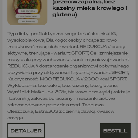
(przeciwzapalna, bez
kazeiny mleka krowiego i
glutenu)
Typ diety: profilaktyczna, wegetariańska, niski IG,
wysokobiałkowa, Dla kogo: osoby chcące zdrowo
zredukować masę ciała - wariant REDUKCJA // osoby
aktywne, trenujące - wariant SPORT, Cel: zmniejszenie
masy ciała przy zachowaniu tkanki mięśniowej - wariant
REDUKCJA // dostarczenie organizmowi optymalnego
pożywienia przy aktywności fizycznej - wariant SPORT,
Kaloryczność: 1400 REDUKCJA // 2000 kcal SPORT,
Wykluczenia: bez cukru, bez kazeiny, bez glutenu,
Wyróżniki: białko - ok. 30%, białkowe przekąski (koktajle
i batoniki), zakwas buraczany i mieszanki ziołowe
rekomendowane przez dr. n.med. Tadeusza
Oleszczuka, EstraSOS z dzienną dawką kwasów
omega
DETALJER
BESTILL