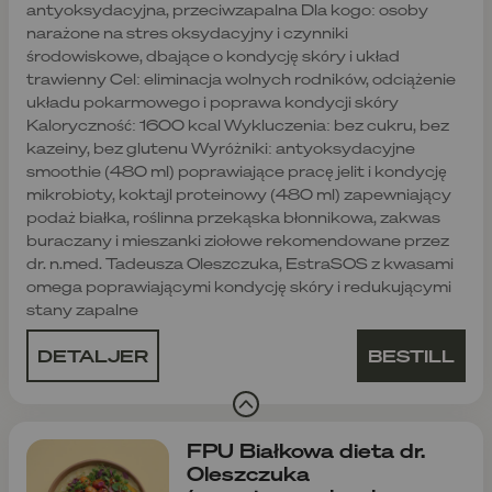
antyoksydacyjna, przeciwzapalna Dla kogo: osoby
narażone na stres oksydacyjny i czynniki
środowiskowe, dbające o kondycję skóry i układ
trawienny Cel: eliminacja wolnych rodników, odciążenie
układu pokarmowego i poprawa kondycji skóry
Kaloryczność: 1600 kcal Wykluczenia: bez cukru, bez
kazeiny, bez glutenu Wyróżniki: antyoksydacyjne
smoothie (480 ml) poprawiające pracę jelit i kondycję
mikrobioty, koktajl proteinowy (480 ml) zapewniający
podaż białka, roślinna przekąska błonnikowa, zakwas
buraczany i mieszanki ziołowe rekomendowane przez
dr. n.med. Tadeusza Oleszczuka, EstraSOS z kwasami
omega poprawiającymi kondycję skóry i redukującymi
stany zapalne
DETALJER
BESTILL
FPU Białkowa dieta dr.
Oleszczuka