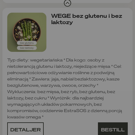
WEGE bez glutenu i bez
laktozy
Typ diety: wegetariańska * Dla kogo: osoby z
nietolerancją glutenu i laktozy, niejedzące mięsa * Cel:
pełnowartościowe odżywianie roślinne z podwójną
eliminacją * Zawiera: jaja, nabiał bezlaktozowy, kasze
bezglutenowe, warzywa, owoce, orzechy *
Wykluczenia: bez mięsa, bez ryb, bez glutenu, bez
laktozy, bez cukru * Wyróżnik: dla najbardziej
wymagających układów pokarmowych, bez
kompromisów, codziennie EstraSOS z dzienną porcją
kwasów omega *
DETALJER
BESTILL