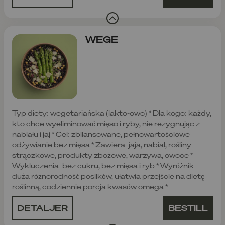
WEGE
Typ diety: wegetariańska (lakto-owo) * Dla kogo: każdy,
kto chce wyeliminować mięso i ryby, nie rezygnując z
nabiału i jaj * Cel: zbilansowane, pełnowartościowe
odżywianie bez mięsa * Zawiera: jaja, nabiał, rośliny
strączkowe, produkty zbożowe, warzywa, owoce *
Wykluczenia: bez cukru, bez mięsa i ryb * Wyróżnik:
duża różnorodność posiłków, ułatwia przejście na dietę
roślinną, codziennie porcja kwasów omega *
DETALJER
BESTILL