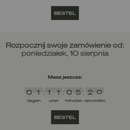
BESTEL
Rozpocznij swoje zamówienie od:
poniedziałek, 10 sierpnia
Masz jeszcze:
0
1
1
1
0
5
2
0
0
1
:
1
1
:
0
5
:
2
0
dagen
uren
minuten
seconden
BESTEL