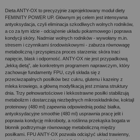
Dieta ANTY-OX to precyzyjnie zaprojektowany moduł diety
FEMINITY POWER UP. Głównym jej celem jest intensywna
antyoksydacja, czyli eliminacja szkodliwych wolnych rodników,
a co za tym idzie - odciążenie układu pokarmowego i poprawa
kondycji skóry. Nadmiar wolnych rodników - wywołany m.in.
stresem i czynnikami środowiskowymi - zaburza równowagę
metaboliczną i przyspiesza proces starzenia: skóra traci
napięcie, blask i odporność. ANTY-OX nie jest przypadkową
„lekką dietą”, ale konkretnym programem naprawczym, który
zachowuje fundamenty FPU, czyli składa się z
przeciwzapalnych posiłków bez cukru, glutenu i kazeiny z
mleka krowiego, a główną modyfikacją jest zmiana struktury
dnia. Trzy pełnowartościowe i lekkostrawne posiłki stabilizują
metabolizm i dostarczają niezbędnych mikroskładników, koktajl
proteinowy (480 ml) zapewnia odpowiednią podaż białka,
antyoksydacyjne smoothie (480 ml) usprawnia pracę jelit i
poprawia kondycję mikrobioty, a roślinna przekąska bogata w
błonnik podtrzymuje równowagę metaboliczną między
posiłkami. FPU ANTY-OX pozwala odciążyć układ trawienny,