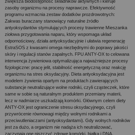
zwiększa biodostępność składników aktywnych i kieruje
zasoby organizmu na procesy naprawcze. Efektywność
programu wzmacnia zestaw dodatków prozdrowotnych:
Zakwas buraczany stanowiący naturalne źródło
antyoksydantów stymulujących procesy trawienne Mieszanka
ziołowa przygotowania naparu, który wspomaga układ
odpornościowy, działa antyoksydacyjnie i ułatwia regenerację
EstraSOS z kwasami omega niezbędnymi do poprawy jakości
skóry i regulacji stanów zapalnych. FPU ANTY-OX to celowana
interwencja żywieniowa optymalizująca najważniejsze procesy
fizjologiczne: pracę jelit, stabilność energetyczną oraz reakcję
organizmu na stres oksydacyjny. Dieta antyoksydacyjna jest
modelem żywienia opartym na produktach zawierających
substancje neutralizujące wolne rodniki, czyli cząsteczek, które
same w sobie są naturalnym produktem przemiany materii,
lecz w nadmiarze uszkadzają komórki. Głównym celem diety
ANTY-OX jest ograniczenie stresu oksydacyjnego, czyli
przywrócenie równowagi między wolnymi rodnikami a
przeciwutleniaczami (antyoksydantami). Gdy wolnych rodników
jest za dużo, a organizm nie nadąża ich neutralizować,
zaczynają one niszczyć zdrowe komórki, białka i DNA.