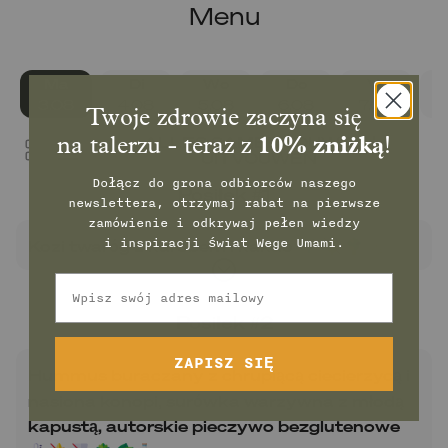
Menu
Ma
Di
Wo
Do
Vr
3.08
4.08
5.08
6.08
7.08
8
Twoje zdrowie zaczyna się
ALLES SAMENVOUWEN /
na talerzu - teraz z
10% zniżką
!
UITVOUWEN
Dołącz do grona odbiorców naszego
Posiłek #1
newslettera, otrzymaj rabat na pierwsze
zamówienie
i odkrywaj pełen wiedzy
i inspiracji świat Wege Umami.
Kozi twaróg z karobem i kakao
Email
Posiłek #2
ZAPISZ SIĘ
Hummus buraczany z chrupiącą ciecierzycą i
nasiona konopi, surówka warzywna z młodą
kapustą, autorskie pieczywo bezglutenowe