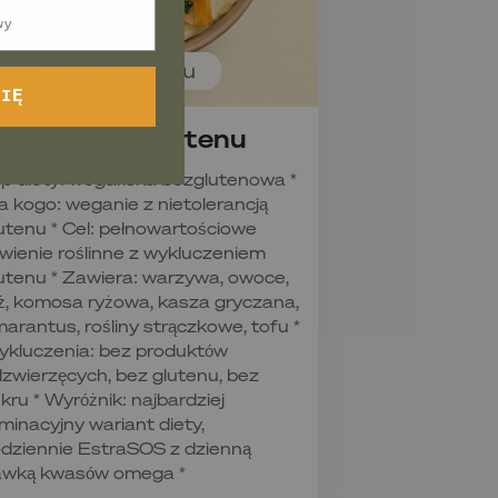
SIĘ
EGAN bez glutenu
p diety: wegańska bezglutenowa *
a kogo: weganie z nietolerancją
utenu * Cel: pełnowartościowe
wienie roślinne z wykluczeniem
utenu * Zawiera: warzywa, owoce,
ż, komosa ryżowa, kasza gryczana,
arantus, rośliny strączkowe, tofu *
kluczenia: bez produktów
zwierzęcych, bez glutenu, bez
kru * Wyróżnik: najbardziej
iminacyjny wariant diety,
dziennie EstraSOS z dzienną
awką kwasów omega *