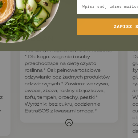
Email
ZAPISZ 
VEGAN
V
Typ diety: wegańska (100% roślinna)
Ty
* Dla kogo: weganie i osoby
Dl
przechodzące na dietę czysto
gl
roślinną * Cel: pełnowartościowe
ży
odżywianie bez żadnych produktów
gl
odzwierzęcych * Zawiera: warzywa,
ry
owoce, zboża, rośliny strączkowe,
am
ez
tofu, tempeh, orzechy, pestki *
Wy
Wyróżnik: bez cukru, codziennie
od
y
EstraSOS z kwasami omega *
cu
el
co
d