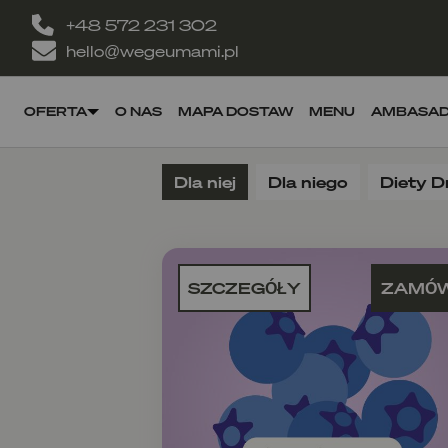
+48 572 231 302
hello@wegeumami.pl
OFERTA
O NAS
MAPA DOSTAW
MENU
AMBASA
Dla niej
Dla niego
Diety D
SZCZEGÓŁY
ZAMÓ