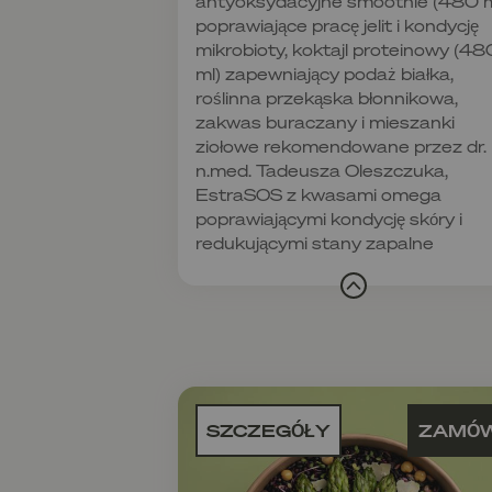
antyoksydacyjne smoothie (480 m
poprawiające pracę jelit i kondycję
mikrobioty, koktajl proteinowy (48
ml) zapewniający podaż białka,
roślinna przekąska błonnikowa,
zakwas buraczany i mieszanki
ziołowe rekomendowane przez dr.
n.med. Tadeusza Oleszczuka,
EstraSOS z kwasami omega
poprawiającymi kondycję skóry i
redukującymi stany zapalne
SZCZEGÓŁY
ZAMÓ