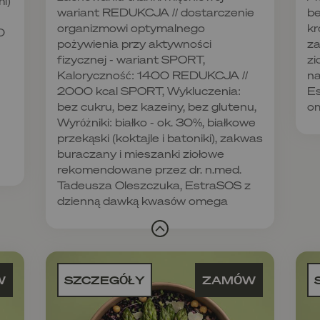
l)
wariant REDUKCJA // dostarczenie
be
organizmowi optymalnego
kr
0
pożywienia przy aktywności
za
fizycznej - wariant SPORT,
zi
Kaloryczność: 1400 REDUKCJA //
na
2000 kcal SPORT, Wykluczenia:
Es
bez cukru, bez kazeiny, bez glutenu,
o
Wyróżniki: białko - ok. 30%, białkowe
przekąski (koktajle i batoniki), zakwas
buraczany i mieszanki ziołowe
rekomendowane przez dr. n.med.
Tadeusza Oleszczuka, EstraSOS z
dzienną dawką kwasów omega
W
SZCZEGÓŁY
ZAMÓW