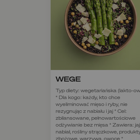
WEGE
Typ diety: wegetariańska (lakto-o
* Dla kogo: każdy, kto chce
wyeliminować mięso i ryby, nie
rezygnując z nabiału i jaj * Cel:
zbilansowane, pełnowartościowe
odżywianie bez mięsa * Zawiera: jaj
nabiał, rośliny strączkowe, produkt
zbożowe, warzywa, owoce *