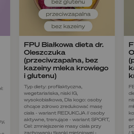
FPU Białkowa dieta dr.
F
Oleszczuka
O
(przeciwzapalna, bez
(
kazeiny mleka krowiego
k
i glutenu)
k
Typ diety: profilaktyczna,
F
l:
wegetariańska, niski IG,
di
wysokobiałkowa, Dla kogo: osoby
ni
chcące zdrowo zredukować masę
mł
ciała - wariant REDUKCJA // osoby
ko
aktywne, trenujące - wariant SPORT,
en
ny,
Cel: zmniejszenie masy ciała przy
pr
zachowaniu tkanki mięśniowej -
/ 