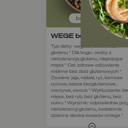
WEGE bez glutenu
Typ diety: wegetariańska bez
glutenu * Dla kogo: osoby z
nietolerancją glutenu, niejedzące
mięsa * Cel: zdrowe odżywianie
roślinne bez zbóż glutenowych *
Zawiera: jaja, nabiał, ryż, komosa
ryżowa, kasze bezglutenowe,
warzywa, owoce * Wykluczenia: b
mięsa, bez ryb, bez glutenu, bez
cukru * Wyróżnik: odpowiednia prz
nietolerancji glutenu, codziennie
dzienna dawka kwasów omega *