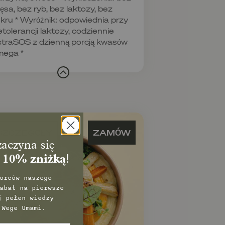
ęsa, bez ryb, bez laktozy, bez
kru * Wyróżnik: odpowiednia przy
etolerancji laktozy, codziennie
traSOS z dzienną porcją kwasów
mega *
SZCZEGÓŁY
ZAMÓW
aczyna się
z
10% zniżką
!
orców naszego
abat na pierwsze
j pełen wiedzy
 Wege Umami.