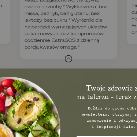
i
mi
owoce, orzechy * Wykluczenia: bez
cu
mięsa, bez ryb, bez glutenu, bez
ni
laktozy, bez cukru * Wyróżnik: dla
Es
najbardziej wymagających układów
o
pokarmowych, bez kompromisów,
codziennie EstraSOS z dzienną
porcją kwasów omega *
W
SZCZEGÓŁY
ZAMÓW
Twoje zdrowie z
na talerzu - teraz 
Dołącz do grona odbi
newslettera, otrzymaj r
zamówienie
i odkrywa
i inspiracji świat