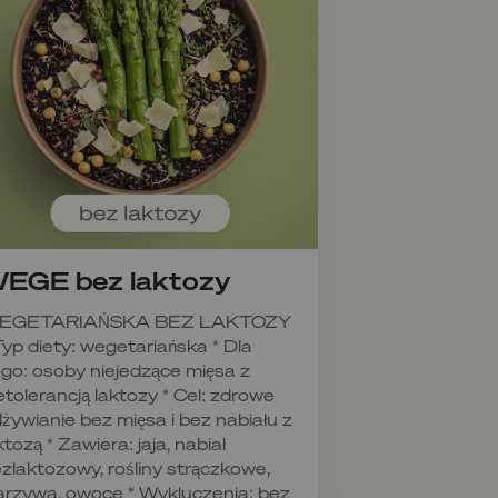
EGE bez laktozy
EGETARIAŃSKA BEZ LAKTOZY
Typ diety: wegetariańska * Dla
go: osoby niejedzące mięsa z
etolerancją laktozy * Cel: zdrowe
żywianie bez mięsa i bez nabiału z
ktozą * Zawiera: jaja, nabiał
zlaktozowy, rośliny strączkowe,
rzywa, owoce * Wykluczenia: bez