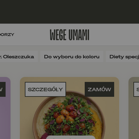
DORZY
r. Oleszczuka
Do wyboru do koloru
Diety spec
W
SZCZEGÓŁY
ZAMÓW