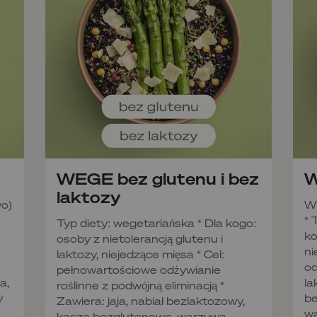
WEGE bez glutenu i bez
W
laktozy
wo)
W
* 
Typ diety: wegetariańska * Dla kogo:
ko
osoby z nietolerancją glutenu i
ni
laktozy, niejedzące mięsa * Cel:
od
pełnowartościowe odżywianie
a,
la
roślinne z podwójną eliminacją *
y
be
Zawiera: jaja, nabiał bezlaktozowy,
wa
kasze bezglutenowe, warzywa,