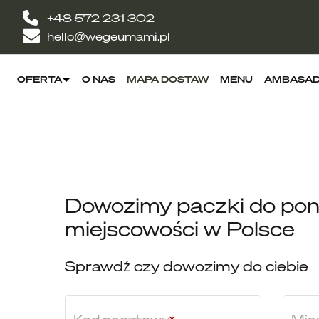
+48 572 231 302
hello@wegeumami.pl
OFERTA
O NAS
MAPA DOSTAW
MENU
AMBASA
Dowozimy paczki do p
miejscowości w Polsce
Sprawdź czy dowozimy do ciebie