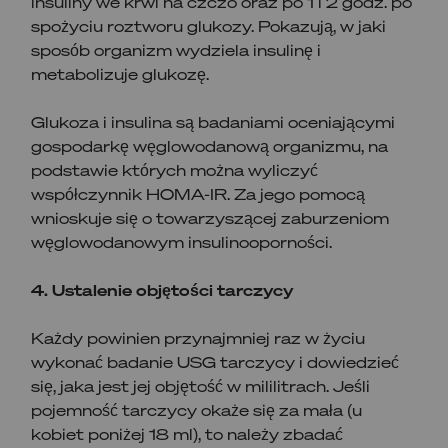
insuliny we krwi na czczo oraz po 1 i 2 godz. po
spożyciu roztworu glukozy. Pokazują, w jaki
sposób organizm wydziela insulinę i
metabolizuje glukozę.
Glukoza i insulina są badaniami oceniającymi
gospodarkę węglowodanową organizmu, na
podstawie których można wyliczyć
współczynnik HOMA-IR. Za jego pomocą
wnioskuje się o towarzyszącej zaburzeniom
węglowodanowym insulinooporności.
4. Ustalenie objętości tarczycy
Każdy powinien przynajmniej raz w życiu
wykonać badanie USG tarczycy i dowiedzieć
się, jaka jest jej objętość w mililitrach. Jeśli
pojemność tarczycy okaże się za mała (u
kobiet poniżej 18 ml), to należy zbadać