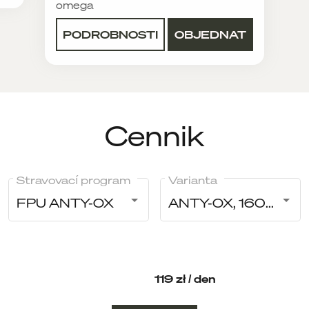
omega
PODROBNOSTI
OBJEDNAT
Cennik
Stravovací program
Varianta
FPU ANTY-OX
ANTY-OX, 1600 kcal
119 zł / den