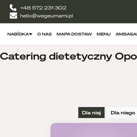
+48 572 231 302
hello@wegeumami.pl
NABÍDKA
O NAS
MAPA DOSTAW
MENU
AMBASA
Catering dietetyczny Opol
Dla niej
Dla niego