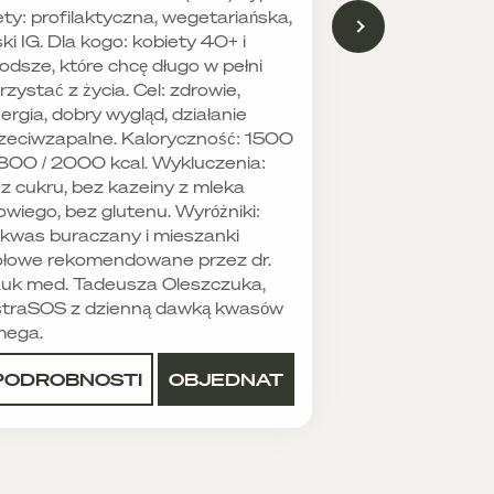
ety: profilaktyczna, wegetariańska,
ski IG. Dla kogo: kobiety 40+ i
odsze, które chcę długo w pełni
rzystać z życia. Cel: zdrowie,
ergia, dobry wygląd, działanie
zeciwzapalne. Kaloryczność: 1500
1800 / 2000 kcal. Wykluczenia:
z cukru, bez kazeiny z mleka
owiego, bez glutenu. Wyróżniki:
kwas buraczany i mieszanki
ołowe rekomendowane przez dr.
uk med. Tadeusza Oleszczuka,
traSOS z dzienną dawką kwasów
mega.
PODROBNOSTI
OBJEDNAT