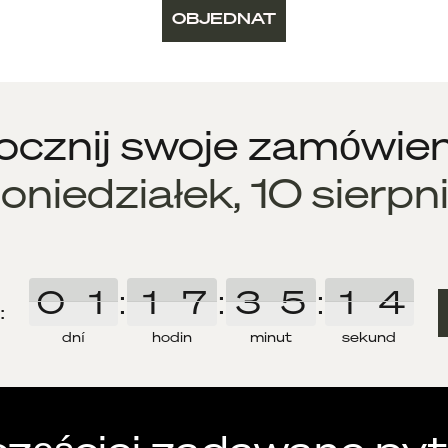
OBJEDNAT
cznij swoje zamówien
oniedziałek, 10 sierpn
0
0
1
1
:
1
1
7
7
:
3
3
5
5
:
1
1
3
3
:
dní
hodin
minut
sekund