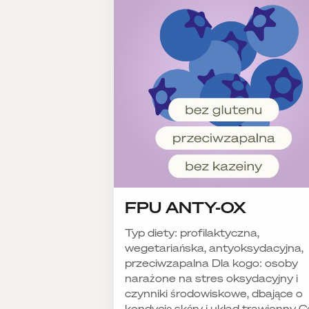
FPU ANTY-OX
Typ diety: profilaktyczna,
wegetariańska, antyoksydacyjna,
przeciwzapalna Dla kogo: osoby
narażone na stres oksydacyjny i
czynniki środowiskowe, dbające o
kondycję skóry i układ trawienny Ce