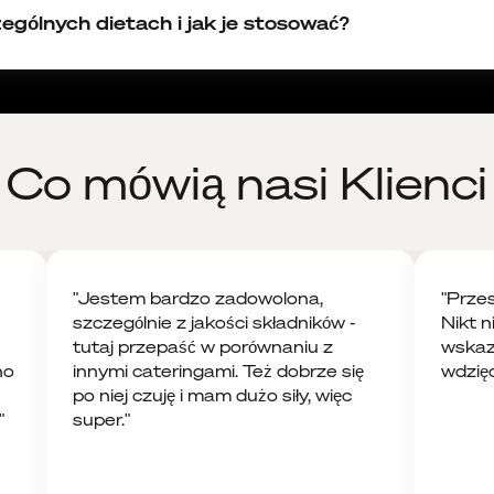
ególnych dietach i jak je stosować?
auk med. Tadeuszem Oleszczukiem (FPU, FPU BIAŁKOWA i
rów:
skład: kurkuma, kardamon, cynamon, imbir, goździki, piepr
a antyoksydacyjnie i przeciwbólowo
Co mówią nasi Klienci
etabolizm
cą wodą i zaparz pod przykryciem przez 10 minut
kwiaty lipy, krwawnik pospolity, pięciornik gęsi, liście melisy,
za i uspokaja
cą wodą i zaparz pod przykryciem przez 10 minut
"Jestem bardzo zadowolona,
"Przes
szczególnie z jakości składników -
Nikt n
wia trawienie, wspiera układ sercowo-naczyniowy
tutaj przepaść w porównaniu z
wskaz
rz pod przykryciem) najlepiej wypić po południu, żeby doda
przekąskę
no
innymi cateringami. Też dobrze się
wdzięc
ad: sencha, jagody goji, żeń-szeń koreański)
po niej czuję i mam dużo siły, więc
cie
"
super."
kawy
cą wodą i zaparz pod przykryciem przez 10 minut
d: roiboos, bazylia tulsi, suszony ananas)