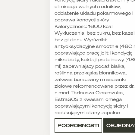
eliminacja wolnych rodników,
odciążenie układu pokarmowego i
poprawa kondycji skóry
Kaloryczność: 1600 kcal
Wykluczenia: bez cukru, bez kazei
bez glutenu Wyróżniki:
antyoksydacyjne smoothie (480 
poprawiające pracę jelit i kondycję
mikrobioty, koktajl proteinowy (4
ml) zapewniający podaż białka,
roślinna przekąska błonnikowa,
zakwas buraczany i mieszanki
ziołowe rekomendowane przez dr.
n.med. Tadeusza Oleszczuka,
EstraSOS z kwasami omega
poprawiającymi kondycję skóry i
redukującymi stany zapalne
PODROBNOSTI
OBJEDNA