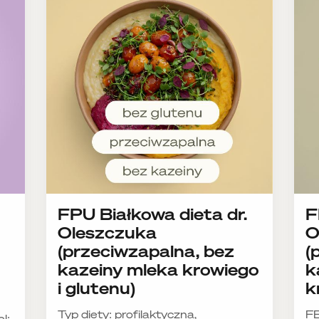
FPU Białkowa dieta dr.
F
Oleszczuka
O
(przeciwzapalna, bez
(
kazeiny mleka krowiego
k
i glutenu)
k
Typ diety: profilaktyczna,
F
l: