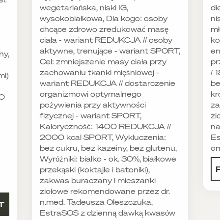
wegetariańska, niski IG,
di
wysokobiałkowa, Dla kogo: osoby
ni
chcące zdrowo zredukować masę
mł
ciała - wariant REDUKCJA // osoby
ko
aktywne, trenujące - wariant SPORT,
en
ny,
Cel: zmniejszenie masy ciała przy
pr
zachowaniu tkanki mięśniowej -
/ 
ml)
wariant REDUKCJA // dostarczenie
be
organizmowi optymalnego
kr
80
pożywienia przy aktywności
za
fizycznej - wariant SPORT,
zi
Kaloryczność: 1400 REDUKCJA //
na
2000 kcal SPORT, Wykluczenia:
Es
bez cukru, bez kazeiny, bez glutenu,
o
Wyróżniki: białko - ok. 30%, białkowe
przekąski (koktajle i batoniki),
zakwas buraczany i mieszanki
ziołowe rekomendowane przez dr.
n.med. Tadeusza Oleszczuka,
T
EstraSOS z dzienną dawką kwasów