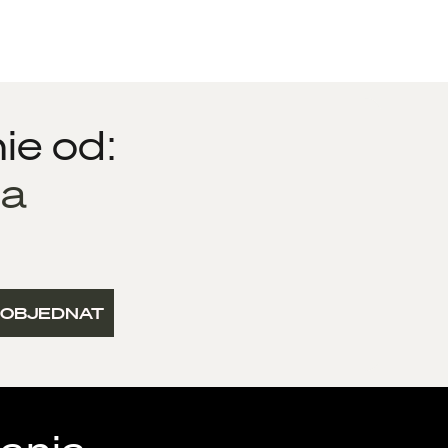
ie od:
ia
OBJEDNAT