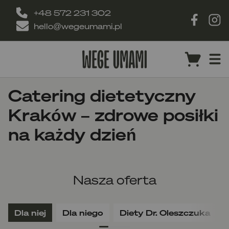
+48 572 231 302
hello@wegeumami.pl
Catering dietetyczny
Kraków – zdrowe posiłki
na każdy dzień
Nasza oferta
Dla niej
Dla niego
Diety Dr. Oleszczuka