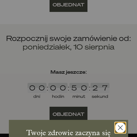
OBJEDNAT
Rozpocznij swoje zamówienie od:
poniedziałek, 10 sierpnia
Masz jeszcze:
0
0
0
0
5
0
2
7
0
0
:
0
0
:
5
0
:
2
7
7
dní
hodin
minut
sekund
OBJEDNAT
Twoje zdrowie zaczyna się