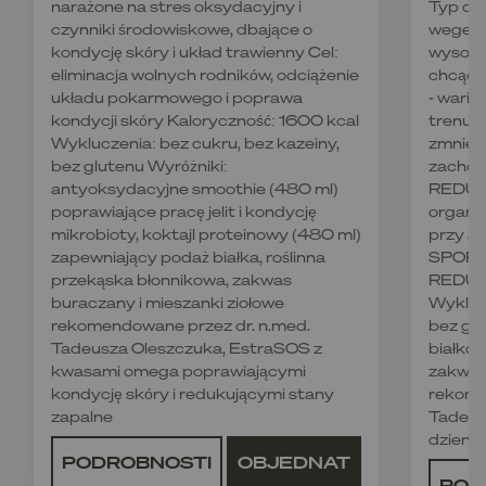
narażone na stres oksydacyjny i
Typ die
czynniki środowiskowe, dbające o
wegetar
kondycję skóry i układ trawienny Cel:
wysoko
eliminacja wolnych rodników, odciążenie
chcące
układu pokarmowego i poprawa
- wari
kondycji skóry Kaloryczność: 1600 kcal
trenują
Wykluczenia: bez cukru, bez kazeiny,
zmniejs
bez glutenu Wyróżniki:
zachowa
antyoksydacyjne smoothie (480 ml)
REDUKC
poprawiające pracę jelit i kondycję
organi
mikrobioty, koktajl proteinowy (480 ml)
przy ak
zapewniający podaż białka, roślinna
SPORT,
przekąska błonnikowa, zakwas
REDUKC
buraczany i mieszanki ziołowe
Wyklucz
rekomendowane przez dr. n.med.
bez glu
Tadeusza Oleszczuka, EstraSOS z
białkow
kwasami omega poprawiającymi
zakwas
kondycję skóry i redukującymi stany
rekome
zapalne
Tadeus
dzienn
PODROBNOSTI
OBJEDNAT
POD