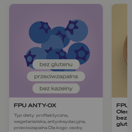
FPU ANTY-OX
FPU B
Olesz
Typ diety: profilaktyczna,
bez k
wegetariańska, antyoksydacyjna,
glute
przeciwzapalna Dla kogo: osoby