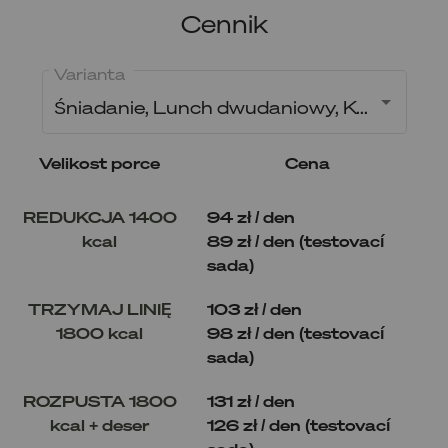
Cennik
Varianta
Śniadanie, Lunch dwudaniowy, Kolacja
Velikost porce
Cena
REDUKCJA 1400
94 zł / den
kcal
89 zł / den (testovací
sada)
TRZYMAJ LINIĘ
103 zł / den
1800 kcal
98 zł / den (testovací
sada)
ROZPUSTA 1800
131 zł / den
kcal + deser
126 zł / den (testovací