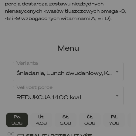
porcja dostarcza zestawu niezbędnych
nienasyconych kwasów tłuszczowych omega -3,
-6 i -9 wzbogaconych witaminami A, E i D).
Menu
Varianta
Śniadanie, Lunch dwudaniowy, Kolacja
Velikost porce
REDUKCJA 1400 kcal
Po.
Út.
St.
Čt.
Pá.
3.08
4.08
5.08
6.08
7.08
8
SBALIT / ROZBALIT VŠE