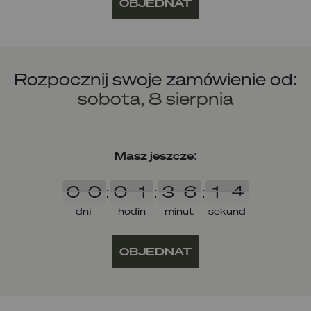
OBJEDNAT
Rozpocznij swoje zamówienie od:
sobota, 8 sierpnia
Masz jeszcze:
0
0
0
1
3
6
1
4
0
0
:
0
1
:
3
6
:
1
4
dní
hodin
minut
sekund
OBJEDNAT