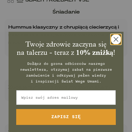
Śniadanie
Hummus klasyczny z chrupiącą ciecierzycą i
nasionami konopi, surówka warzywna z
młodą kapustą, nachosy kukurydziane
Twoje zdrowie zaczyna się
na talerzu - teraz z
10% zniżką
!
Dołącz do grona odbiorców naszego
newslettera, otrzymaj rabat na pierwsze
Zupa
zamówienie
i odkrywaj pełen wiedzy
i inspiracji świat Wege Umami.
Zupa jarzynowa z młodymi ziemniakami
Email
II danie
ZAPISZ SIĘ
Tofu z grochu duszone z warzywami w sosie